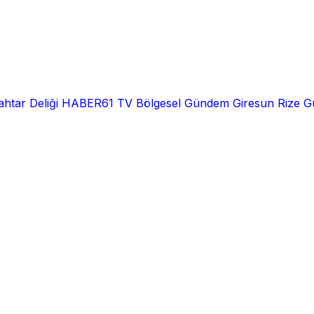
htar Deliği
HABER61 TV
Bölgesel
Gündem
Giresun
Rize
G