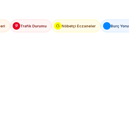
eri
Trafik Durumu
Nöbetçi Eczaneler
Burç Yoru