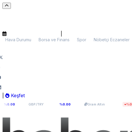
|
Hava Durumu
Borsa ve Finans
Spor
Nöbetçi Eczaneler
|
Keşfet
64,131
6.090,01
0
GBP/TRY
%0.00
Gram Altın
%0.07