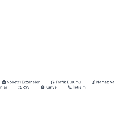
Nöbetçi Eczaneler
Trafik Durumu
Namaz Vak
anlar
RSS
Künye
İletişim