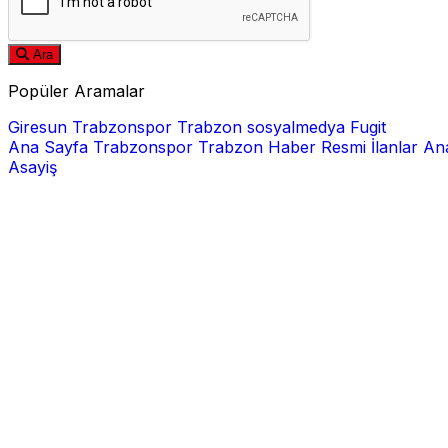
Ara
Popüler Aramalar
Giresun
Trabzonspor
Trabzon
sosyalmedya
Fugit
Ana Sayfa
Trabzonspor
Trabzon Haber
Resmi İlanlar
Ana
Asayiş
E-posta
Şifre