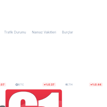
Trafik Durumu
Namaz Vakitleri
Burçlar
$64.653,36
$1.905,63
BTC
%0.37
ETH
%0.44
Br