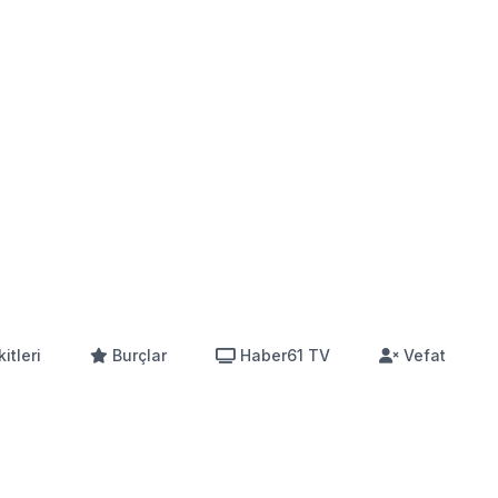
itleri
Burçlar
Haber61 TV
Vefat