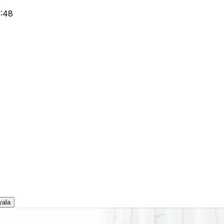
2:48
yala