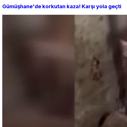
Gümüşhane'de korkutan kaza! Karşı yola geçti