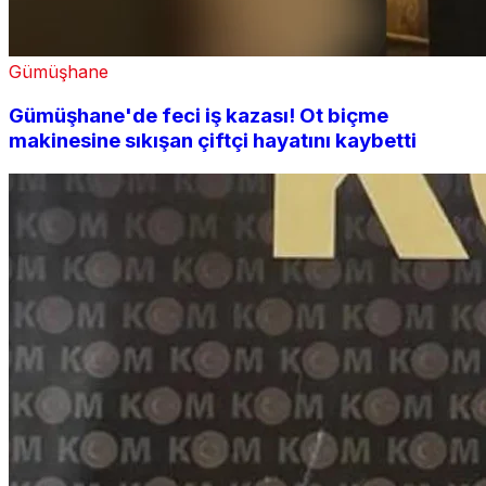
Gümüşhane
Gümüşhane'de feci iş kazası! Ot biçme
makinesine sıkışan çiftçi hayatını kaybetti