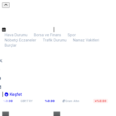
|
Hava Durumu
Borsa ve Finans
Spor
Nöbetçi Eczaneler
Trafik Durumu
Namaz Vakitleri
Burçlar
|
Keşfet
64,131
6.106,02
$65.013,37
%0.00
%0.08
TRY
Gram Altın
BTC