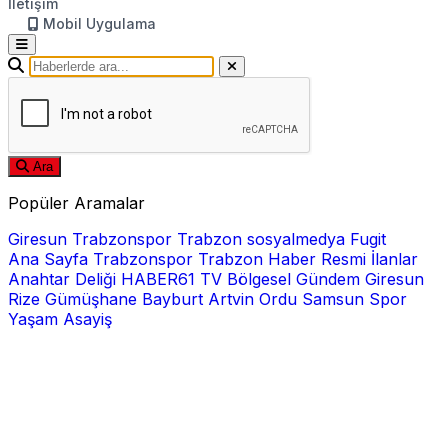
İletişim
Mobil Uygulama
Ara
Popüler Aramalar
Giresun
Trabzonspor
Trabzon
sosyalmedya
Fugit
Ana Sayfa
Trabzonspor
Trabzon Haber
Resmi İlanlar
Anahtar Deliği
HABER61 TV
Bölgesel
Gündem
Giresun
Rize
Gümüşhane
Bayburt
Artvin
Ordu
Samsun
Spor
Yaşam
Asayiş