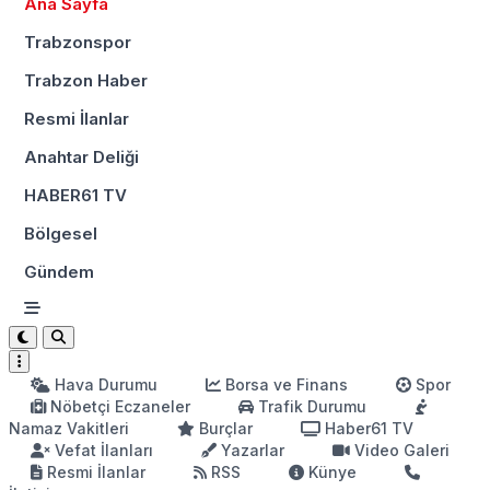
Ana Sayfa
Trabzonspor
Trabzon Haber
Resmi İlanlar
Anahtar Deliği
HABER61 TV
Bölgesel
Gündem
Hava Durumu
Borsa ve Finans
Spor
Nöbetçi Eczaneler
Trafik Durumu
Namaz Vakitleri
Burçlar
Haber61 TV
Vefat İlanları
Yazarlar
Video Galeri
Resmi İlanlar
RSS
Künye