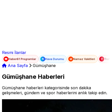
Ad Soyad
E-posta
Şifre
Resmi İlanlar
Haber61 Programlar
Hava Durumu
Namaz Vakitleri
Trafi
N
Ana Sayfa
Gümüşhane
Gümüşhane Haberleri
Gümüşhane haberleri kategorisinde son dakika
gelişmeleri, gündem ve spor haberlerini anlık takip edin.