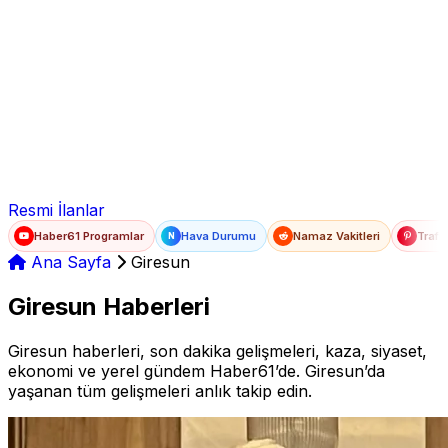
Ad Soyad
E-posta
Şifre
Resmi İlanlar
Haber61 Programlar
Hava Durumu
Namaz Vakitleri
Trafi
N
Ana Sayfa
Giresun
Giresun Haberleri
Giresun haberleri, son dakika gelişmeleri, kaza, siyaset,
ekonomi ve yerel gündem Haber61’de. Giresun’da
yaşanan tüm gelişmeleri anlık takip edin.