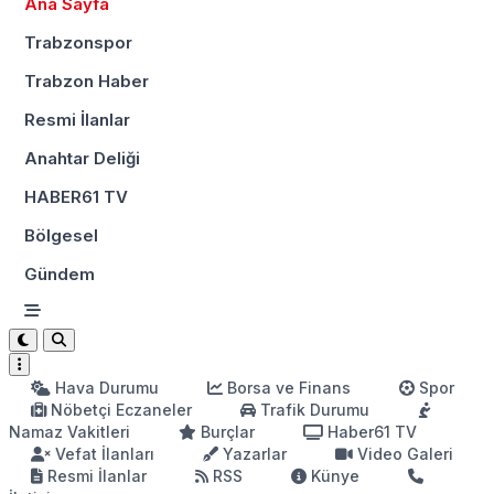
Ana Sayfa
Trabzonspor
Trabzon Haber
Resmi İlanlar
Anahtar Deliği
HABER61 TV
Bölgesel
Gündem
Hava Durumu
Borsa ve Finans
Spor
Nöbetçi Eczaneler
Trafik Durumu
Namaz Vakitleri
Burçlar
Haber61 TV
Vefat İlanları
Yazarlar
Video Galeri
Resmi İlanlar
RSS
Künye