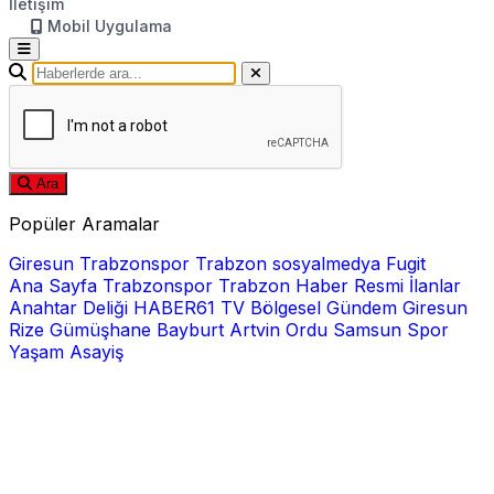
İletişim
Mobil Uygulama
Ara
Popüler Aramalar
Giresun
Trabzonspor
Trabzon
sosyalmedya
Fugit
Ana Sayfa
Trabzonspor
Trabzon Haber
Resmi İlanlar
Anahtar Deliği
HABER61 TV
Bölgesel
Gündem
Giresun
Rize
Gümüşhane
Bayburt
Artvin
Ordu
Samsun
Spor
Yaşam
Asayiş