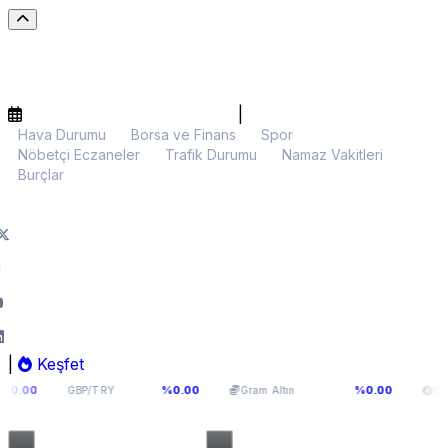
|
Hava Durumu
Borsa ve Finans
Spor
Nöbetçi Eczaneler
Trafik Durumu
Namaz Vakitleri
Burçlar
|
Keşfet
64,131
6.099,28
$64.881,65
%0.00
%0.00
%0.
Gram Altın
BTC