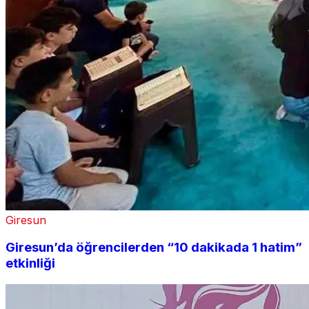
Giresun
Giresun’da öğrencilerden “10 dakikada 1 hatim”
etkinliği