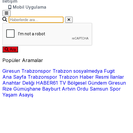
İletişim
Mobil Uygulama
Ara
Popüler Aramalar
Giresun
Trabzonspor
Trabzon
sosyalmedya
Fugit
Ana Sayfa
Trabzonspor
Trabzon Haber
Resmi İlanlar
Anahtar Deliği
HABER61 TV
Bölgesel
Gündem
Giresun
Rize
Gümüşhane
Bayburt
Artvin
Ordu
Samsun
Spor
Yaşam
Asayiş