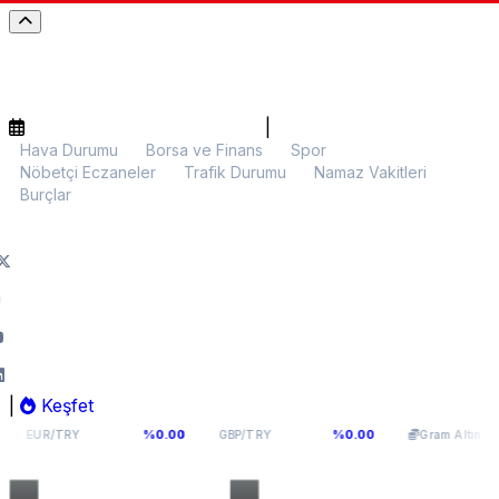
|
Hava Durumu
Borsa ve Finans
Spor
Nöbetçi Eczaneler
Trafik Durumu
Namaz Vakitleri
Burçlar
|
Keşfet
55,1141
64,2936
6.107,34
%0.00
%0.00
%0.
Y
GBP/TRY
Gram Altın