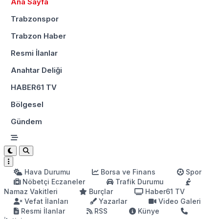
Ana Sayfa
Trabzonspor
Trabzon Haber
Resmi İlanlar
Anahtar Deliği
HABER61 TV
Bölgesel
Gündem
Hava Durumu
Borsa ve Finans
Spor
Nöbetçi Eczaneler
Trafik Durumu
Namaz Vakitleri
Burçlar
Haber61 TV
Vefat İlanları
Yazarlar
Video Galeri
Resmi İlanlar
RSS
Künye