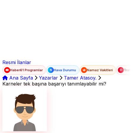
Ad Soyad
E-posta
Şifre
Resmi İlanlar
Haber61 Programlar
Hava Durumu
Namaz Vakitleri
Trafi
N
Ana Sayfa
Yazarlar
Tamer Atasoy.
Karneler tek başına başarıyı tanımlayabilir mi?