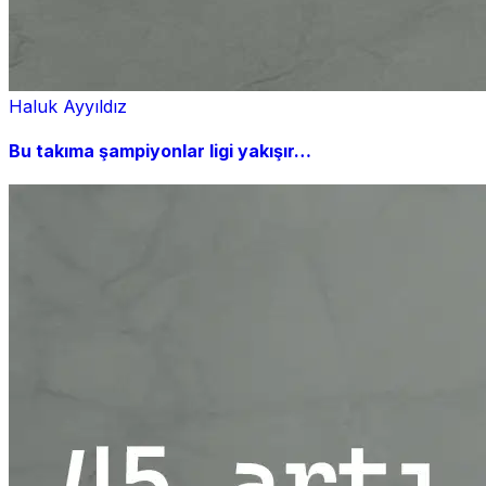
Haluk Ayyıldız
Bu takıma şampiyonlar ligi yakışır…