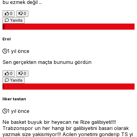
bu ezmek değil ..
0
0
Yanıtla
E
Erol
1 yıl önce
Sen gerçekten maçta bunumu gördün
0
0
Yanıtla
I
Ilker tastan
1 yıl önce
Ne basket buyuk bir heyecan ne Rize galibiyeti!!!!
Trabzonspor un her hangi bir galibiyetini basari olarak
yazmak size yakismiyor!!! Acilen yonetimi gonderip TS yi