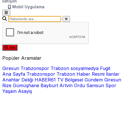
İletişim
Mobil Uygulama
Ara
Popüler Aramalar
Giresun
Trabzonspor
Trabzon
sosyalmedya
Fugit
Ana Sayfa
Trabzonspor
Trabzon Haber
Resmi İlanlar
Anahtar Deliği
HABER61 TV
Bölgesel
Gündem
Giresun
Rize
Gümüşhane
Bayburt
Artvin
Ordu
Samsun
Spor
Yaşam
Asayiş