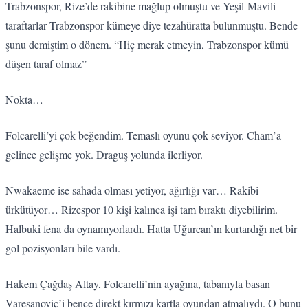
Trabzonspor, Rize’de rakibine mağlup olmuştu ve Yeşil-Mavili
taraftarlar Trabzonspor kümeye diye tezahüratta bulunmuştu. Bende
şunu demiştim o dönem. “Hiç merak etmeyin, Trabzonspor kümü
düşen taraf olmaz”
Nokta…
Folcarelli’yi çok beğendim. Temaslı oyunu çok seviyor. Cham’a
gelince gelişme yok. Draguş yolunda ilerliyor.
Nwakaeme ise sahada olması yetiyor, ağırlığı var… Rakibi
ürkütüyor… Rizespor 10 kişi kalınca işi tam bıraktı diyebilirim.
Halbuki fena da oynamıyorlardı. Hatta Uğurcan’ın kurtardığı net bir
gol pozisyonları bile vardı.
Hakem Çağdaş Altay, Folcarelli’nin ayağına, tabanıyla basan
Varesanoviç’i bence direkt kırmızı kartla oyundan atmalıydı. O bunu