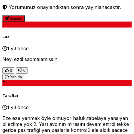
Yorumunuz onaylandıktan sonra yayınlanacaktır.
Gönder
L
Laz
1 yıl önce
Neyi ezdi sacmalamışsın
0
0
Yanıtla
T
Taraftar
1 yıl önce
Eze eze yenmek öyle olmuyor haluk,tabelaya yansıyan
bi ezilme yok 2. Yarı avcının mirasını devam ettirdi tekke
geride pas trafiği yan paslarla kontrolü ele aldık sadece