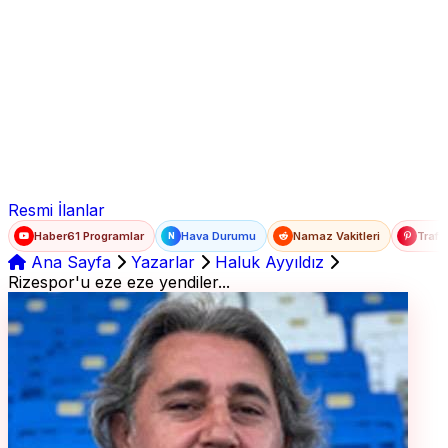
Ad Soyad
E-posta
Şifre
Resmi İlanlar
Haber61 Programlar
Hava Durumu
Namaz Vakitleri
Trafi
N
Ana Sayfa
Yazarlar
Haluk Ayyıldız
Rizespor'u eze eze yendiler...