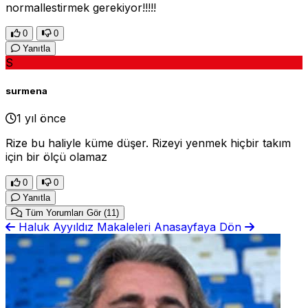
normallestirmek gerekiyor!!!!!
0
0
Yanıtla
S
surmena
1 yıl önce
Rize bu haliyle küme düşer. Rizeyi yenmek hiçbir takım
için bir ölçü olamaz
0
0
Yanıtla
Tüm Yorumları Gör
(11)
Haluk Ayyıldız Makaleleri
Anasayfaya Dön