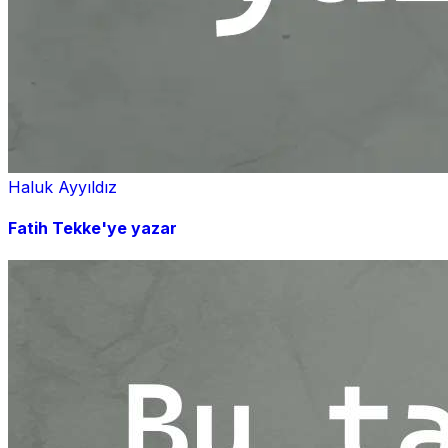
Haluk Ayyıldız
Fatih Tekke'ye yazar