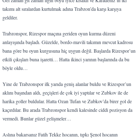
Gel zaman git zaman ligin boyu iyice kısaldı ve Karadeniz’in iki
takımı alt sıralardan kurtulmak adına Trabzon’da karşı karşıya
geldiler.
Trabzonspor, Rizespor maçına geriden oyun kurma düzeni
anlayışında başladı. Güzelde, bordo-mavili takımın mevcut kadrosu
bana göre bu oyun kurgusuna hiç uygun değil. Başlarda Rizespor’un
etkili çıkışları buna işaretti… Hatta ikinci yarının başlarında da bu
böyle oldu…
Yine de Trabzonspor ilk yarıda geniş alanlar buldu ve Rizespor’un
aklını başından aldı, geçişleri de çok iyi yaptılar ve Zubkov ile de
harika goller buldular. Hatta Ozan Tufan ve Zubkov’da birer gol de
kaçırdılar. Bu arada Trabzonspor kendi kalesinde ciddi pozisyon da
vermedi. Bunlar güzel gelişmeler…
Aslına bakarsanız Fatih Tekke hocanın, tıpkı Şenol hocanın