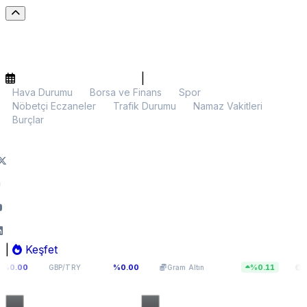
|
Hava Durumu
Borsa ve Finans
Spor
Nöbetçi Eczaneler
Trafik Durumu
Namaz Vakitleri
Burçlar
|
Keşfet
64,131
6.112,90
$64.91
%0.00
%0.11
GBP/TRY
Gram Altın
BTC