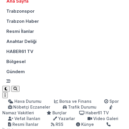
Ana Sayfa
Trabzonspor
Trabzon Haber
Resmi İlanlar
Anahtar Deliği
HABER61 TV
Bölgesel
Gündem
Hava Durumu
Borsa ve Finans
Spor
Nöbetçi Eczaneler
Trafik Durumu
Namaz Vakitleri
Burçlar
Haber61 TV
Vefat İlanları
Yazarlar
Video Galeri
Resmi İlanlar
RSS
Künye