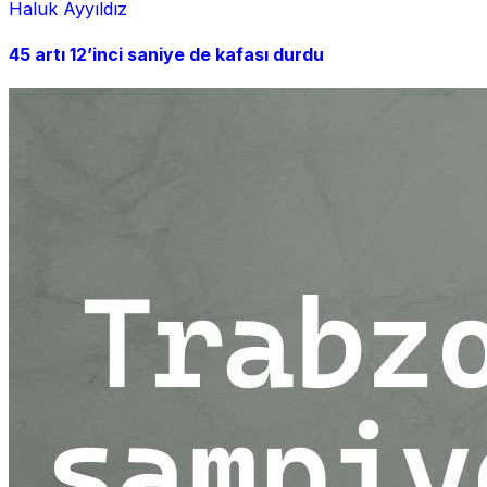
Haluk Ayyıldız
45 artı 12’inci saniye de kafası durdu