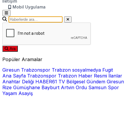
İletişim
Mobil Uygulama
Ara
Popüler Aramalar
Giresun
Trabzonspor
Trabzon
sosyalmedya
Fugit
Ana Sayfa
Trabzonspor
Trabzon Haber
Resmi İlanlar
Anahtar Deliği
HABER61 TV
Bölgesel
Gündem
Giresun
Rize
Gümüşhane
Bayburt
Artvin
Ordu
Samsun
Spor
Yaşam
Asayiş