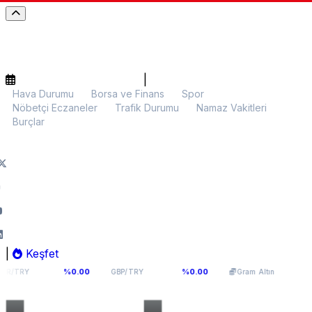
|
Hava Durumu
Borsa ve Finans
Spor
Nöbetçi Eczaneler
Trafik Durumu
Namaz Vakitleri
Burçlar
|
Keşfet
64,0893
5.986,70
%0.00
%0.00
%0.01
GBP/TRY
Gram Altın