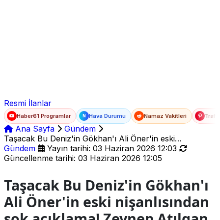
Ad Soyad
E-posta
Şifre
Resmi İlanlar
Haber61 Programlar
Hava Durumu
Namaz Vakitleri
Trafi
N
Ana Sayfa
Gündem
Taşacak Bu Deniz'in Gökhan'ı Ali Öner'in eski
nişanlısından şok açıklama! Zeynep Atılgan ile Ali Öner
Gündem
Yayın tarihi: 03 Haziran 2026 12:03
sevgili mi?
Güncellenme tarihi: 03 Haziran 2026 12:05
Taşacak Bu Deniz'in Gökhan'ı
Ali Öner'in eski nişanlısından
şok açıklama! Zeynep Atılgan