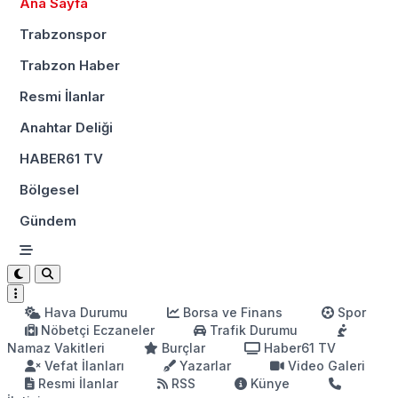
Ana Sayfa
Trabzonspor
Trabzon Haber
Resmi İlanlar
Anahtar Deliği
HABER61 TV
Bölgesel
Gündem
Hava Durumu
Borsa ve Finans
Spor
Nöbetçi Eczaneler
Trafik Durumu
Namaz Vakitleri
Burçlar
Haber61 TV
Vefat İlanları
Yazarlar
Video Galeri
Resmi İlanlar
RSS
Künye