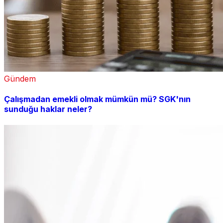
Gündem
Çalışmadan emekli olmak mümkün mü? SGK'nın
sunduğu haklar neler?