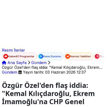
Ad Soyad
E-posta
Şifre
Resmi İlanlar
Haber61 Programlar
Hava Durumu
Namaz Vakitleri
Trafi
N
Ana Sayfa
Gündem
Özgür Özel'den flaş iddia: "Kemal Kılıçdaroğlu, Ekrem
İmamoğlu'na CHP Genel Başkanlığı teklif etti"
Gündem
Yayın tarihi: 03 Haziran 2026 12:37
Özgür Özel'den flaş iddia:
"Kemal Kılıçdaroğlu, Ekrem
İmamoğlu'na CHP Genel