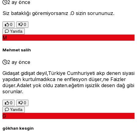
2 ay önce
Siz bataklığı göremiyorsanız .O sizin sorununuz.
0
0
Yanıtla
M
Mehmet salih
2 ay önce
Gidaşat gidişat deyil,Türkiye Cumhuriyeti akp denen siyasi
yapıdan kurtulmadıkca ne enflesyon düşer,ne Faizler
düşer.Adalet yok oldu zaten.eğetim işsizlik desen dağ gibi
sorunlar.
0
0
Yanıtla
G
gökhan kesgin