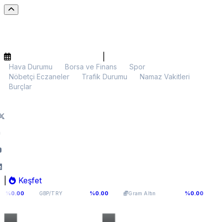
|
Hava Durumu
Borsa ve Finans
Spor
Nöbetçi Eczaneler
Trafik Durumu
Namaz Vakitleri
Burçlar
|
Keşfet
64,2936
6.107,34
$64.9
%0.00
%0.00
GBP/TRY
Gram Altın
BTC