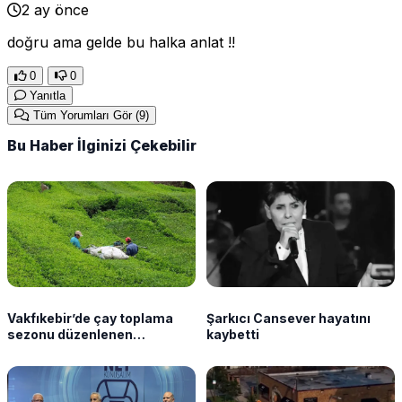
2 ay önce
doğru ama gelde bu halka anlat !!
0
0
Yanıtla
Tüm Yorumları Gör
(9)
Bu Haber İlginizi Çekebilir
Vakfıkebir’de çay toplama
Şarkıcı Cansever hayatını
sezonu düzenlenen
kaybetti
programla açıldı