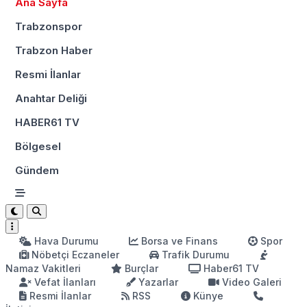
Ana Sayfa
Trabzonspor
Trabzon Haber
Resmi İlanlar
Anahtar Deliği
HABER61 TV
Bölgesel
Gündem
Hava Durumu
Borsa ve Finans
Spor
Nöbetçi Eczaneler
Trafik Durumu
Namaz Vakitleri
Burçlar
Haber61 TV
Vefat İlanları
Yazarlar
Video Galeri
Resmi İlanlar
RSS
Künye