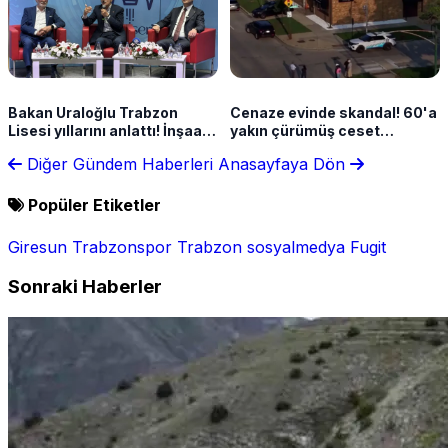
Bakan Uraloğlu Trabzon
Cenaze evinde skandal! 60'a
Lisesi yıllarını anlattı! İnşaat
yakın çürümüş ceset
mühendisliğini böyle seçti
bulundu
Diğer Gündem Haberleri
Anasayfaya Dön
Popüler Etiketler
Giresun
Trabzonspor
Trabzon
sosyalmedya
Fugit
Sonraki Haberler