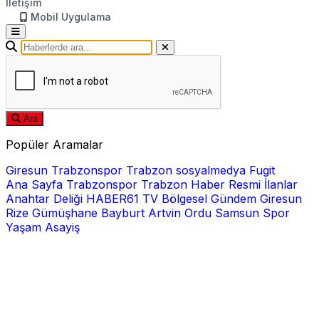
İletişim
Mobil Uygulama
Ara
Popüler Aramalar
Giresun
Trabzonspor
Trabzon
sosyalmedya
Fugit
Ana Sayfa
Trabzonspor
Trabzon Haber
Resmi İlanlar
Anahtar Deliği
HABER61 TV
Bölgesel
Gündem
Giresun
Rize
Gümüşhane
Bayburt
Artvin
Ordu
Samsun
Spor
Yaşam
Asayiş