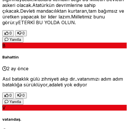
askeri olacak.Atatürkün devrimlerine sahip
çıkacak.Devleti mandacılıktan kurtaran,tam bağımsız ve
üretken yapacak bir lider lazım.Miilletimiz bunu
görür.yETERKİ BU YOLDA OLUN.
0
0
Yanıtla
B
Bahattin
2 ay önce
Asıl bataklık gülü zihniyeti akp dir..vatanımızı adım adım
bataklığa sürüklüyor,adaleti yok ediyor
0
0
Yanıtla
V
vatandaş.