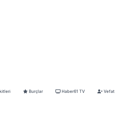
itleri
Burçlar
Haber61 TV
Vefat