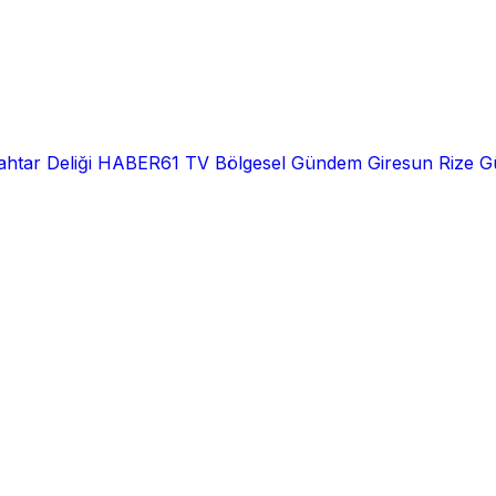
htar Deliği
HABER61 TV
Bölgesel
Gündem
Giresun
Rize
G