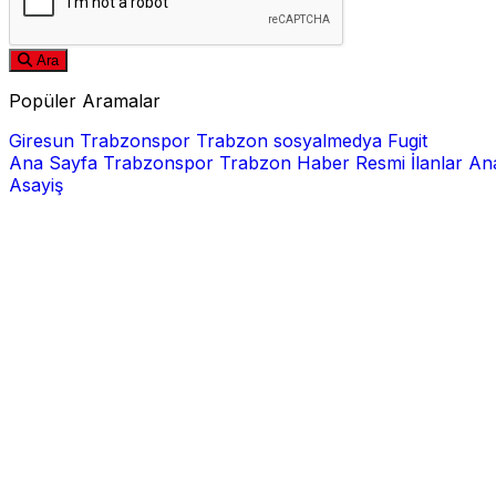
Ara
Popüler Aramalar
Giresun
Trabzonspor
Trabzon
sosyalmedya
Fugit
Ana Sayfa
Trabzonspor
Trabzon Haber
Resmi İlanlar
Ana
Asayiş
E-posta
Şifre