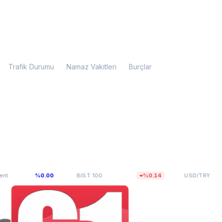
Trafik Durumu
Namaz Vakitleri
Burçlar
,55
13.779,40
47,7123
%0.00
BIST 100
%0.14
USD/TRY