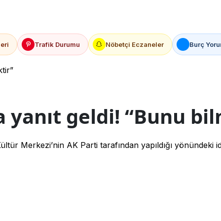
eri
Trafik Durumu
Nöbetçi Eczaneler
Burç Yoru
tir”
 yanıt geldi! “Bunu bil
r Merkezi’nin AK Parti tarafından yapıldığı yönündeki iddi