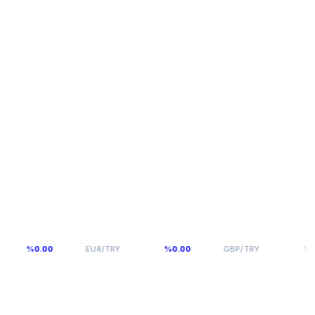
55,1141
64,2936
%0.00
EUR/TRY
%0.00
GBP/TRY
%0.00