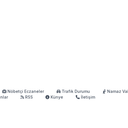
Nöbetçi Eczaneler
Trafik Durumu
Namaz Vak
anlar
RSS
Künye
İletişim