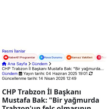
Ad Soyad
E-posta
Şifre
Resmi İlanlar
Haber61 Programlar
Hava Durumu
Namaz Vakitleri
Trafi
N
Ana Sayfa
Gündem
CHP Trabzon İl Başkanı Mustafa Bak: "Bir yağmurda
Trabzon'un felç olmasının sorumlusu, Büyükşehir
Gündem
Yayın tarihi: 04 Haziran 2025 19:01
Belediyesidir"
Güncellenme tarihi: 14 Nisan 2026 12:49
CHP Trabzon İl Başkanı
Mustafa Bak: "Bir yağmurda
Trabzon'un felç olmasının