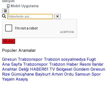
İletişim
Mobil Uygulama
Ara
Popüler Aramalar
Giresun
Trabzonspor
Trabzon
sosyalmedya
Fugit
Ana Sayfa
Trabzonspor
Trabzon Haber
Resmi İlanlar
Anahtar Deliği
HABER61 TV
Bölgesel
Gündem
Giresun
Rize
Gümüşhane
Bayburt
Artvin
Ordu
Samsun
Spor
Yaşam
Asayiş