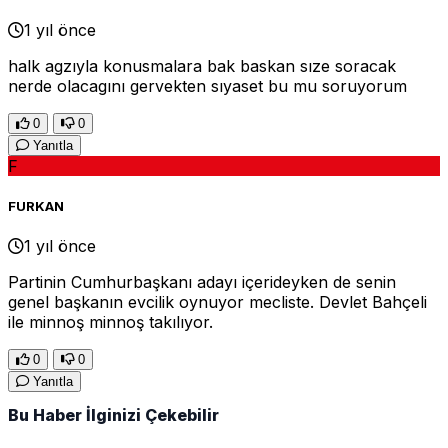
1 yıl önce
halk agzıyla konusmalara bak baskan sıze soracak
nerde olacagını gervekten sıyaset bu mu soruyorum
0
0
Yanıtla
F
FURKAN
1 yıl önce
Partinin Cumhurbaşkanı adayı içerideyken de senin
genel başkanın evcilik oynuyor mecliste. Devlet Bahçeli
ile minnoş minnoş takılıyor.
0
0
Yanıtla
Bu Haber İlginizi Çekebilir