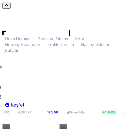
|
Hava Durumu
Borsa ve Finans
Spor
Nöbetçi Eczaneler
Trafik Durumu
Namaz Vakitleri
Burçlar
|
Keşfet
64,3381
6.163,57
$63.845
%0.00
%0.01
GBP/TRY
Gram Altın
BTC