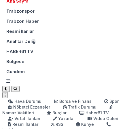
Ana Sayfa
Trabzonspor
Trabzon Haber
Resmi İlanlar
Anahtar Deliği
HABER61 TV
Bölgesel
Gündem
Hava Durumu
Borsa ve Finans
Spor
Nöbetçi Eczaneler
Trafik Durumu
Namaz Vakitleri
Burçlar
Haber61 TV
Vefat İlanları
Yazarlar
Video Galeri
Resmi İlanlar
RSS
Künye