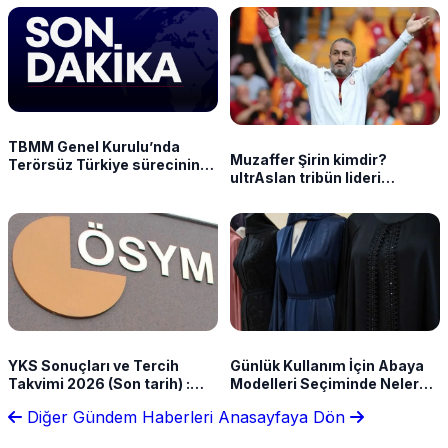
TBMM Genel Kurulu’nda
Muzaffer Şirin kimdir?
Terörsüz Türkiye sürecinin
ultrAslan tribün lideri
Çerçeve Yasası 468 oyla
Muzaffer Şirin (Sebahattin
kabul edildi
Şirin) nereli?
YKS Sonuçları ve Tercih
Günlük Kullanım İçin Abaya
Takvimi 2026 (Son tarih) :
Modelleri Seçiminde Nelere
ÖSYM Üniversite tercihleri
Dikkat Edilmeli?
Diğer Gündem Haberleri
Anasayfaya Dön
bitti mi, son gün ne zaman?