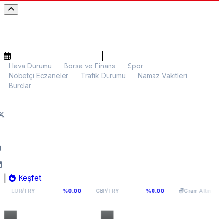
|
Hava Durumu
Borsa ve Finans
Spor
Nöbetçi Eczaneler
Trafik Durumu
Namaz Vakitleri
Burçlar
|
Keşfet
55,1141
64,2936
6.107,34
%0.00
%0.00
%0.0
GBP/TRY
Gram Altın