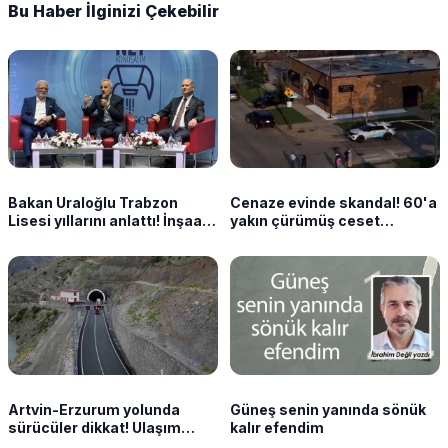
Bu Haber İlginizi Çekebilir
Bakan Uraloğlu Trabzon
Cenaze evinde skandal! 60'a
Lisesi yıllarını anlattı! İnşaat
yakın çürümüş ceset
mühendisliğini böyle seçti
bulundu
Artvin-Erzurum yolunda
Güneş senin yanında sönük
sürücüler dikkat! Ulaşım
kalır efendim
kontrollü sağlanacak