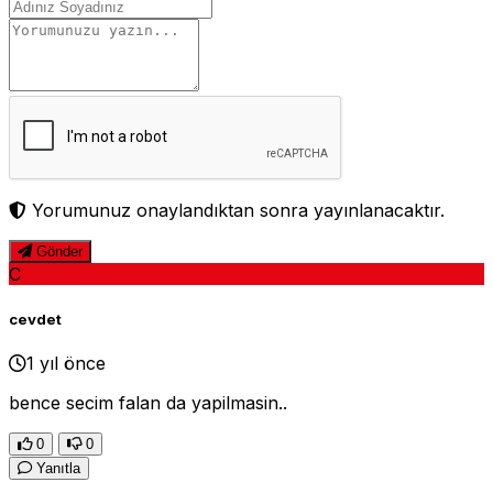
Yorumunuz onaylandıktan sonra yayınlanacaktır.
Gönder
C
cevdet
1 yıl önce
bence secim falan da yapilmasin..
0
0
Yanıtla