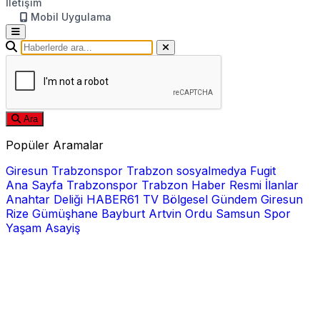
İletişim
Mobil Uygulama
Ara
Popüler Aramalar
Giresun
Trabzonspor
Trabzon
sosyalmedya
Fugit
Ana Sayfa
Trabzonspor
Trabzon Haber
Resmi İlanlar
Anahtar Deliği
HABER61 TV
Bölgesel
Gündem
Giresun
Rize
Gümüşhane
Bayburt
Artvin
Ordu
Samsun
Spor
Yaşam
Asayiş