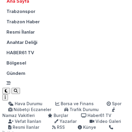
Ana Sayfa
Trabzonspor
Trabzon Haber
Resmi İlanlar
Anahtar Deliği
HABER61 TV
Bölgesel
Gündem
Hava Durumu
Borsa ve Finans
Spor
Nöbetçi Eczaneler
Trafik Durumu
Namaz Vakitleri
Burçlar
Haber61 TV
Vefat İlanları
Yazarlar
Video Galeri
Resmi İlanlar
RSS
Künye