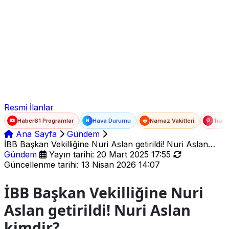
Ad Soyad
E-posta
Şifre
Resmi İlanlar
Haber61 Programlar
Hava Durumu
Namaz Vakitleri
Trafi
N
Ana Sayfa
Gündem
İBB Başkan Vekilliğine Nuri Aslan getirildi! Nuri Aslan
kimdir?
Gündem
Yayın tarihi: 20 Mart 2025 17:55
Güncellenme tarihi: 13 Nisan 2026 14:07
İBB Başkan Vekilliğine Nuri
Aslan getirildi! Nuri Aslan
kimdir?