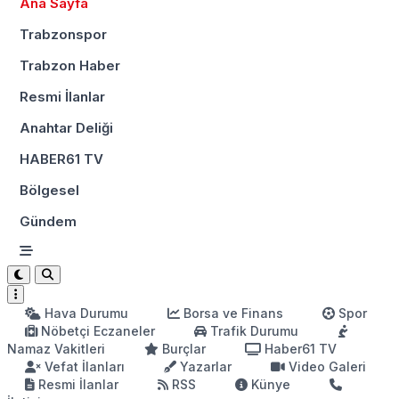
Ana Sayfa
Trabzonspor
Trabzon Haber
Resmi İlanlar
Anahtar Deliği
HABER61 TV
Bölgesel
Gündem
Hava Durumu
Borsa ve Finans
Spor
Nöbetçi Eczaneler
Trafik Durumu
Namaz Vakitleri
Burçlar
Haber61 TV
Vefat İlanları
Yazarlar
Video Galeri
Resmi İlanlar
RSS
Künye