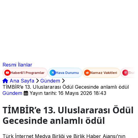
Ad Soyad
E-posta
Şifre
Resmi İlanlar
Haber61 Programlar
Hava Durumu
Namaz Vakitleri
Trafi
N
Ana Sayfa
Gündem
TİMBİR’e 13. Uluslararası Ödül Gecesinde anlamlı ödül
Gündem
Yayın tarihi: 16 Mayıs 2026 18:43
TİMBİR’e 13. Uluslararası Ödül
Gecesinde anlamlı ödül
Türk İnternet Medya Birliği ve Birlik Haber Ajansı’nın