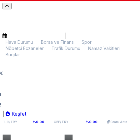
|
Hava Durumu
Borsa ve Finans
Spor
Nöbetçi Eczaneler
Trafik Durumu
Namaz Vakitleri
Burçlar
|
Keşfet
,976
64,0893
5.971,83
%0.00
%0.00
%0.11
GBP/TRY
Gram Altın