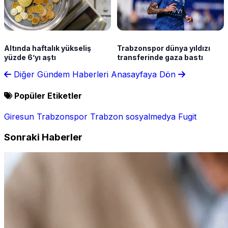
Altında haftalık yükseliş
Trabzonspor dünya yıldızı
yüzde 6’yı aştı
transferinde gaza bastı
Diğer Gündem Haberleri
Anasayfaya Dön
Popüler Etiketler
Giresun
Trabzonspor
Trabzon
sosyalmedya
Fugit
Sonraki Haberler