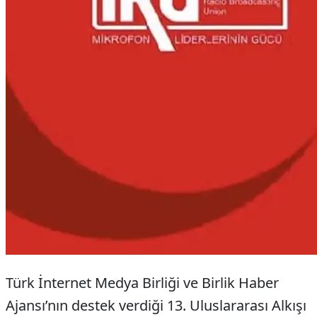
Türk İnternet Medya Birliği ve Birlik Haber
Ajansı’nın destek verdiği 13. Uluslararası Alkışı