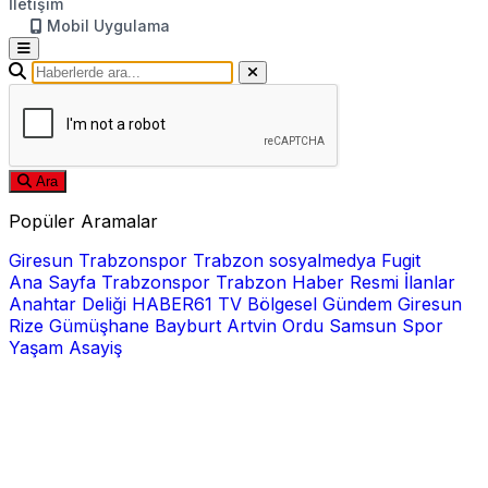
İletişim
Mobil Uygulama
Ara
Popüler Aramalar
Giresun
Trabzonspor
Trabzon
sosyalmedya
Fugit
Ana Sayfa
Trabzonspor
Trabzon Haber
Resmi İlanlar
Anahtar Deliği
HABER61 TV
Bölgesel
Gündem
Giresun
Rize
Gümüşhane
Bayburt
Artvin
Ordu
Samsun
Spor
Yaşam
Asayiş