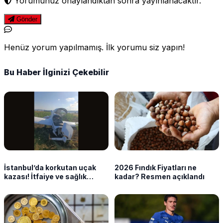
Yorumunuz onaylandıktan sonra yayınlanacaktır.
Gönder
Henüz yorum yapılmamış. İlk yorumu siz yapın!
Bu Haber İlginizi Çekebilir
İstanbul’da korkutan uçak
2026 Fındık Fiyatları ne
kazası! İtfaiye ve sağlık
kadar? Resmen açıklandı
ekipleri sevk edildi