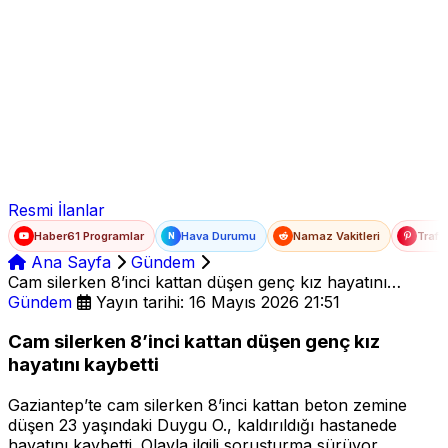
Ad Soyad
E-posta
Şifre
Resmi İlanlar
Haber61 Programlar
Hava Durumu
Namaz Vakitleri
Trafi
N
Ana Sayfa
Gündem
Cam silerken 8’inci kattan düşen genç kız hayatını
kaybetti
Gündem
Yayın tarihi: 16 Mayıs 2026 21:51
Cam silerken 8’inci kattan düşen genç kız
hayatını kaybetti
Gaziantep’te cam silerken 8’inci kattan beton zemine
düşen 23 yaşındaki Duygu O., kaldırıldığı hastanede
hayatını kaybetti. Olayla ilgili soruşturma sürüyor.