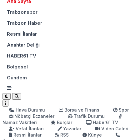
Ana Sayfa
Trabzonspor
Trabzon Haber
Resmi İlanlar
Anahtar Deliği
HABER61 TV
Bölgesel
Gündem
Hava Durumu
Borsa ve Finans
Spor
Nöbetçi Eczaneler
Trafik Durumu
Namaz Vakitleri
Burçlar
Haber61 TV
Vefat İlanları
Yazarlar
Video Galeri
Resmi İlanlar
RSS
Künye