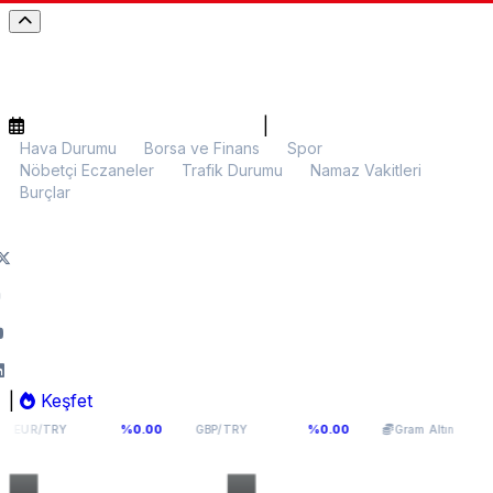
|
Hava Durumu
Borsa ve Finans
Spor
Nöbetçi Eczaneler
Trafik Durumu
Namaz Vakitleri
Burçlar
|
Keşfet
4,976
64,0893
5.970,15
%0.00
%0.00
%0.30
GBP/TRY
Gram Altın