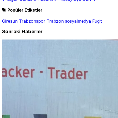
listesi açıklandı
Popüler Etiketler
Giresun
Trabzonspor
Trabzon
sosyalmedya
Fugit
Sonraki Haberler