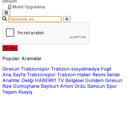
İletişim
Mobil Uygulama
Ara
Popüler Aramalar
Giresun
Trabzonspor
Trabzon
sosyalmedya
Fugit
Ana Sayfa
Trabzonspor
Trabzon Haber
Resmi İlanlar
Anahtar Deliği
HABER61 TV
Bölgesel
Gündem
Giresun
Rize
Gümüşhane
Bayburt
Artvin
Ordu
Samsun
Spor
Yaşam
Asayiş