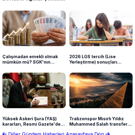
Çalışmadan emekli olmak
2026 LGS tercih (Lise
mümkün mü? SGK'nın
Yerleştirme) sonuçları
sunduğu haklar neler?
açıklandı
Yüksek Askeri Şura (YAŞ)
Trabzonspor Mısırlı Yıldız
kararları, Resmi Gazete'de!
Muhammed Salah transferini
Kara, Deniz ve Hava
özel videoyla duyurdu!
Diğer Gündem Haberleri
Anasayfaya Dön
Kuvvetleri Komutanlığı terfi