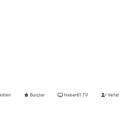
itleri
Burçlar
Haber61 TV
Vefat