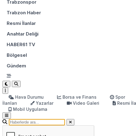
Trabzonspor
Trabzon Haber
Resmi İlanlar
Anahtar Deliği
HABER61 TV
Bölgesel
Gündem
Hava Durumu
Borsa ve Finans
Spor
İlanları
Yazarlar
Video Galeri
Resmi İl
Mobil Uygulama