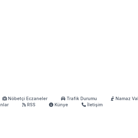
Nöbetçi Eczaneler
Trafik Durumu
Namaz Vak
anlar
RSS
Künye
İletişim