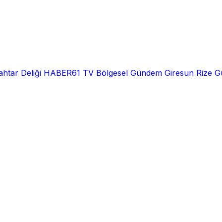
htar Deliği
HABER61 TV
Bölgesel
Gündem
Giresun
Rize
G