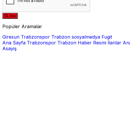
Ara
Popüler Aramalar
Giresun
Trabzonspor
Trabzon
sosyalmedya
Fugit
Ana Sayfa
Trabzonspor
Trabzon Haber
Resmi İlanlar
Ana
Asayiş
E-posta
Şifre