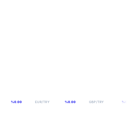
54,976
64,0893
%0.00
EUR/TRY
%0.00
GBP/TRY
%0.00