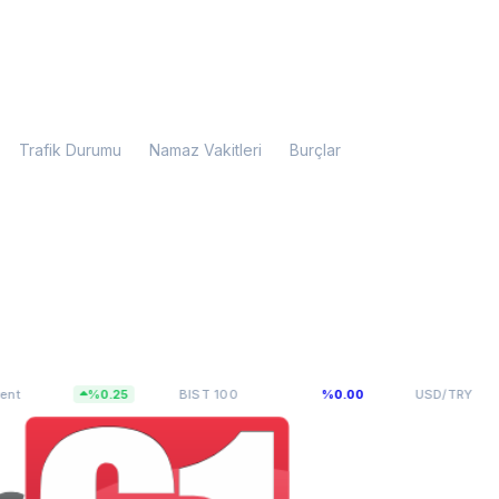
Trafik Durumu
Namaz Vakitleri
Burçlar
,65
13.703,10
47,5927
%0.25
BIST 100
%0.00
USD/TRY