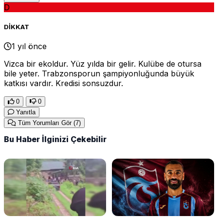
D
DİKKAT
1 yıl önce
Vizca bir ekoldur. Yüz yılda bir gelir. Kulübe de otursa
bile yeter. Trabzonsporun şampiyonluğunda büyük
katkısı vardır. Kredisi sonsuzdur.
0
0
Yanıtla
Tüm Yorumları Gör
(7)
Bu Haber İlginizi Çekebilir