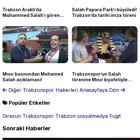
Trabzon Araklı’da
Salah Papara Park’ı büyüledi!
Muhammed Salah’ı gören
Trabzon’da tarihi imza töreni
teyzenin güldüren
konuşması
Mısır basınından Mohamed
Trabzonspor’un Salah
Salah açıklaması!
törenine Mısır kıyafetiyle
geldi! Sözleri güldürdü
Diğer Trabzonspor Haberleri
Anasayfaya Dön
Popüler Etiketler
Giresun
Trabzonspor
Trabzon
sosyalmedya
Fugit
Sonraki Haberler