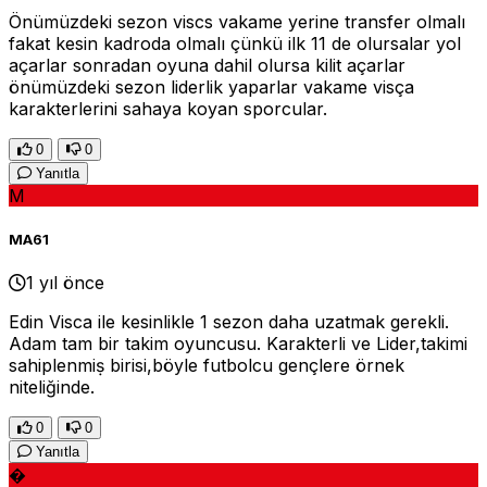
Önümüzdeki sezon viscs vakame yerine transfer olmalı
fakat kesin kadroda olmalı çünkü ilk 11 de olursalar yol
açarlar sonradan oyuna dahil olursa kilit açarlar
önümüzdeki sezon liderlik yaparlar vakame visça
karakterlerini sahaya koyan sporcular.
0
0
Yanıtla
M
MA61
1 yıl önce
Edin Visca ile kesinlikle 1 sezon daha uzatmak gerekli.
Adam tam bir takim oyuncusu. Karakterli ve Lider,takimi
sahiplenmiṣ birisi,böyle futbolcu gençlere örnek
niteliğinde.
0
0
Yanıtla
�