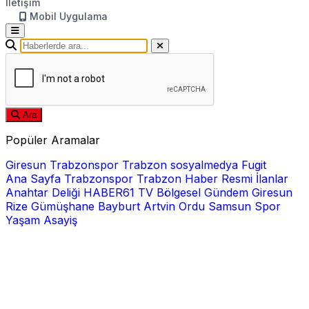
İletişim
Mobil Uygulama
Ara
Popüler Aramalar
Giresun
Trabzonspor
Trabzon
sosyalmedya
Fugit
Ana Sayfa
Trabzonspor
Trabzon Haber
Resmi İlanlar
Anahtar Deliği
HABER61 TV
Bölgesel
Gündem
Giresun
Rize
Gümüşhane
Bayburt
Artvin
Ordu
Samsun
Spor
Yaşam
Asayiş