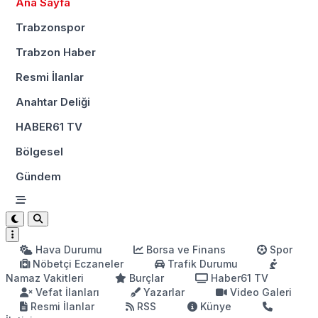
Ana Sayfa
Trabzonspor
Trabzon Haber
Resmi İlanlar
Anahtar Deliği
HABER61 TV
Bölgesel
Gündem
Hava Durumu
Borsa ve Finans
Spor
Nöbetçi Eczaneler
Trafik Durumu
Namaz Vakitleri
Burçlar
Haber61 TV
Vefat İlanları
Yazarlar
Video Galeri
Resmi İlanlar
RSS
Künye