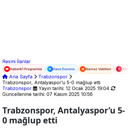
Ad Soyad
E-posta
Şifre
Resmi İlanlar
Haber61 Programlar
Hava Durumu
Namaz Vakitleri
Trafi
N
Ana Sayfa
Trabzonspor
Trabzonspor, Antalyaspor’u 5-0 mağlup etti
Trabzonspor
Yayın tarihi: 12 Ocak 2025 19:04
Güncellenme tarihi: 07 Kasım 2025 10:56
Trabzonspor, Antalyaspor’u 5-
0 mağlup etti