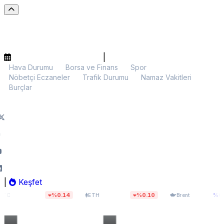
|
Hava Durumu
Borsa ve Finans
Spor
Nöbetçi Eczaneler
Trafik Durumu
Namaz Vakitleri
Burçlar
|
Keşfet
0,22
$1.899,71
$83,47
%0.14
%0.10
%0.00
ETH
Brent
BIS