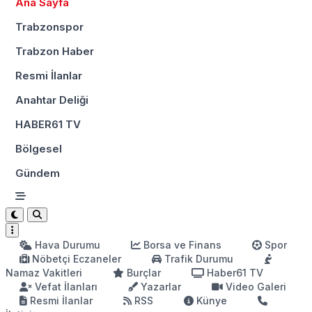
Ana Sayfa
Trabzonspor
Trabzon Haber
Resmi İlanlar
Anahtar Deliği
HABER61 TV
Bölgesel
Gündem
Hava Durumu
Borsa ve Finans
Spor
Nöbetçi Eczaneler
Trafik Durumu
Namaz Vakitleri
Burçlar
Haber61 TV
Vefat İlanları
Yazarlar
Video Galeri
Resmi İlanlar
RSS
Künye