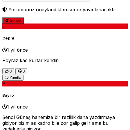
Yorumunuz onaylandıktan sonra yayınlanacaktır.
Gönder
C
Cepni
1 yıl önce
Poyraz kac kurtar kendini
0
0
Yanıtla
B
Bayro
1 yıl önce
Şenol Güneş hanemize bir rezillik daha yazdırmaya
gidiyor bizim as kadro bile zor galip gelir ama bu
yedeklerle gidiyor.