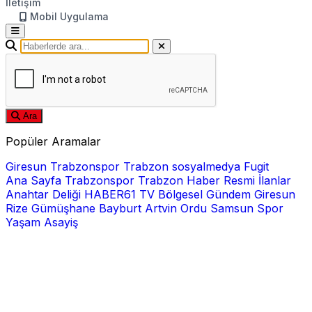
İletişim
Mobil Uygulama
Ara
Popüler Aramalar
Giresun
Trabzonspor
Trabzon
sosyalmedya
Fugit
Ana Sayfa
Trabzonspor
Trabzon Haber
Resmi İlanlar
Anahtar Deliği
HABER61 TV
Bölgesel
Gündem
Giresun
Rize
Gümüşhane
Bayburt
Artvin
Ordu
Samsun
Spor
Yaşam
Asayiş