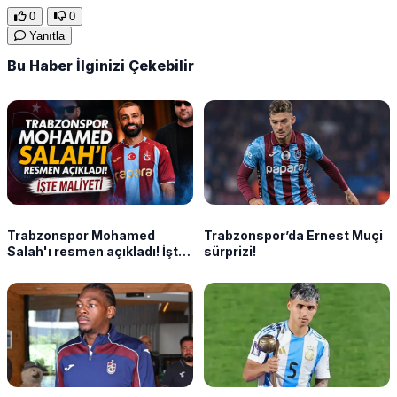
0
0
Yanıtla
Bu Haber İlginizi Çekebilir
Trabzonspor Mohamed
Trabzonspor’da Ernest Muçi
Salah'ı resmen açıkladı! İşte
sürprizi!
maliyeti