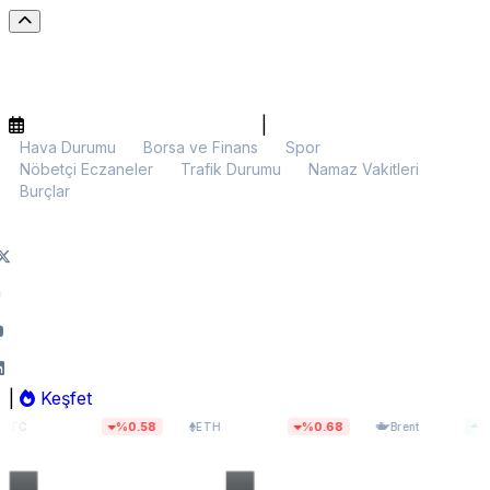
|
Hava Durumu
Borsa ve Finans
Spor
Nöbetçi Eczaneler
Trafik Durumu
Namaz Vakitleri
Burçlar
|
Keşfet
31,02
$1.891,00
$79,64
%0.58
%0.68
%0.24
ETH
Brent
B