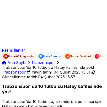
Ad Soyad
E-posta
Şifre
Resmi İlanlar
Haber61 Programlar
Hava Durumu
Namaz Vakitleri
Trafi
N
Ana Sayfa
Trabzonspor
Trabzonspor'da 10 futbolcu Hatay kafilesinde yok!
Trabzonspor
Yayın tarihi: 04 Şubat 2025 15:51
Güncellenme tarihi: 04 Şubat 2025 15:57
Trabzonspor'da 10 futbolcu Hatay kafilesinde
yok!
Trabzonspor'da 10 futbolcu, İskenderunspor maçı için
Hatay'a giden kafilede yer almadı.