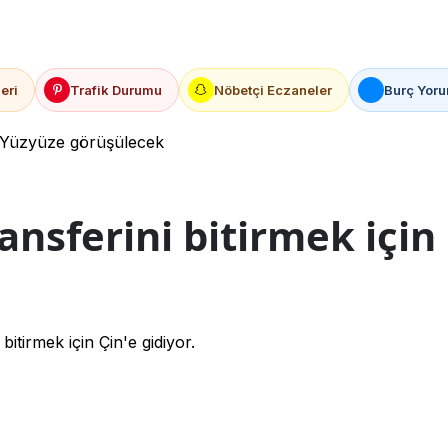
eri
Trafik Durumu
Nöbetçi Eczaneler
Burç Yoru
r! Yüzyüze görüşülecek
nsferini bitirmek için 
itirmek için Çin'e gidiyor.