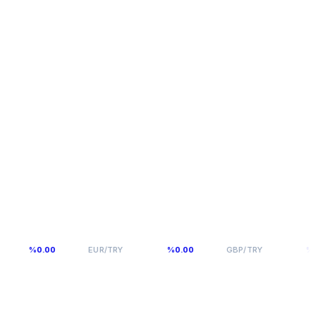
55,1141
64,2936
%0.00
EUR/TRY
%0.00
GBP/TRY
%0.00