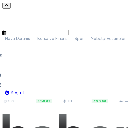
|
Hava Durumu
Borsa ve Finans
Spor
Nöbetçi Eczaneler
|
Keşfet
$64.960,81
$1.918,89
$83
C
%0.02
ETH
%0.00
Brent