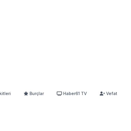
itleri
Burçlar
Haber61 TV
Vefat