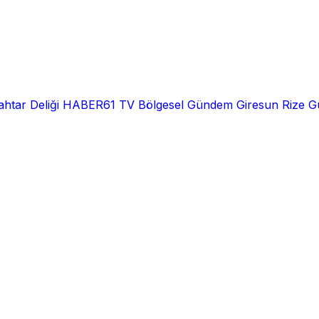
htar Deliği
HABER61 TV
Bölgesel
Gündem
Giresun
Rize
G