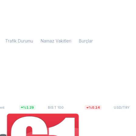
Trafik Durumu
Namaz Vakitleri
Burçlar
,55
13.779,40
47,7123
%1.29
BIST 100
%0.14
USD/TRY