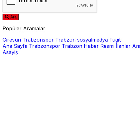
Ara
Popüler Aramalar
Giresun
Trabzonspor
Trabzon
sosyalmedya
Fugit
Ana Sayfa
Trabzonspor
Trabzon Haber
Resmi İlanlar
Ana
Asayiş
E-posta
Şifre