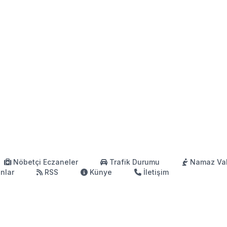
Nöbetçi Eczaneler
Trafik Durumu
Namaz Vak
anlar
RSS
Künye
İletişim