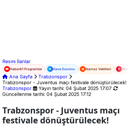
Ad Soyad
E-posta
Şifre
Resmi İlanlar
Haber61 Programlar
Hava Durumu
Namaz Vakitleri
Trafi
N
Ana Sayfa
Trabzonspor
Trabzonspor - Juventus maçı festivale dönüştürülecek!
Trabzonspor
Yayın tarihi: 04 Şubat 2025 17:07
Güncellenme tarihi: 04 Şubat 2025 17:12
Trabzonspor - Juventus maçı
festivale dönüştürülecek!