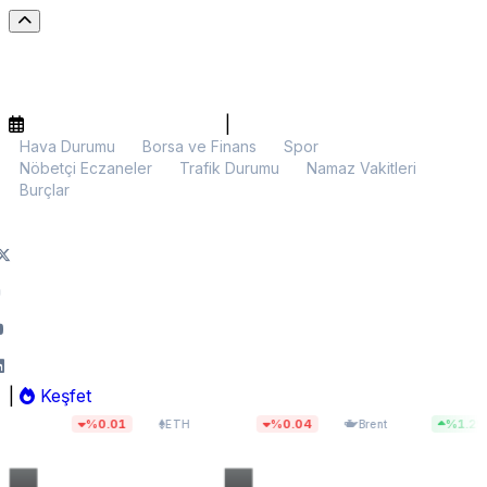
|
Hava Durumu
Borsa ve Finans
Spor
Nöbetçi Eczaneler
Trafik Durumu
Namaz Vakitleri
Burçlar
|
Keşfet
9
$1.912,16
$83,55
%0.01
%0.04
%1.29
ETH
Brent
BIST 