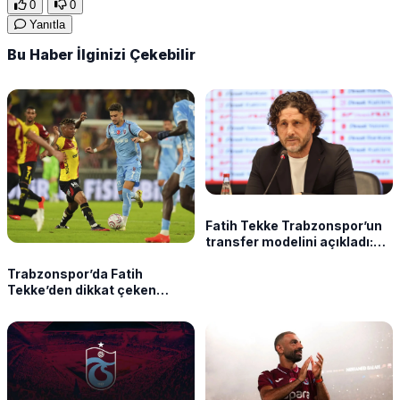
0
0
Yanıtla
Bu Haber İlginizi Çekebilir
Fatih Tekke Trabzonspor’un
transfer modelini açıkladı:
“Yarışta kalmak için olmazsa
Trabzonspor’da Fatih
olmaz”
Tekke’den dikkat çeken
sözler: “En az 6-7
oyuncumuz var”