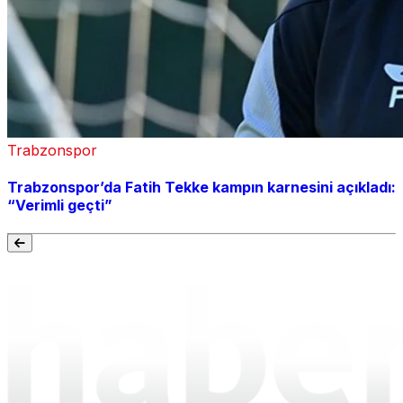
Trabzonspor
Trabzonspor’da Fatih Tekke kampın karnesini açıkladı:
“Verimli geçti”