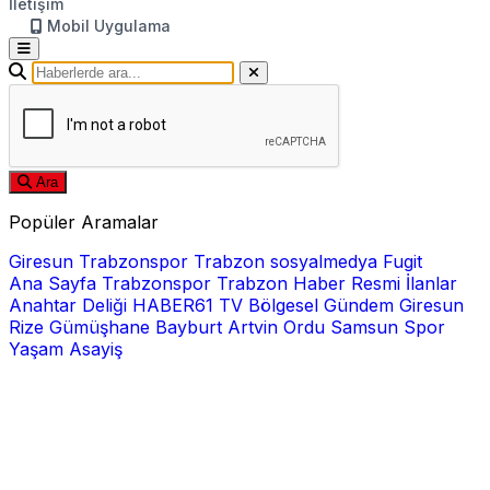
İletişim
Mobil Uygulama
Ara
Popüler Aramalar
Giresun
Trabzonspor
Trabzon
sosyalmedya
Fugit
Ana Sayfa
Trabzonspor
Trabzon Haber
Resmi İlanlar
Anahtar Deliği
HABER61 TV
Bölgesel
Gündem
Giresun
Rize
Gümüşhane
Bayburt
Artvin
Ordu
Samsun
Spor
Yaşam
Asayiş