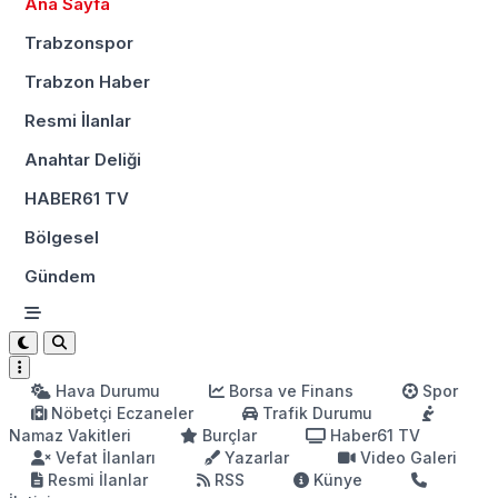
Ana Sayfa
Trabzonspor
Trabzon Haber
Resmi İlanlar
Anahtar Deliği
HABER61 TV
Bölgesel
Gündem
Hava Durumu
Borsa ve Finans
Spor
Nöbetçi Eczaneler
Trafik Durumu
Namaz Vakitleri
Burçlar
Haber61 TV
Vefat İlanları
Yazarlar
Video Galeri
Resmi İlanlar
RSS
Künye