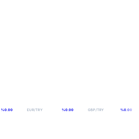
54,9398
64,131
EUR/TRY
%0.00
GBP/TRY
%0.00
G