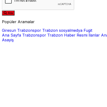
Ara
Popüler Aramalar
Giresun
Trabzonspor
Trabzon
sosyalmedya
Fugit
Ana Sayfa
Trabzonspor
Trabzon Haber
Resmi İlanlar
Ana
Asayiş
E-posta
Şifre