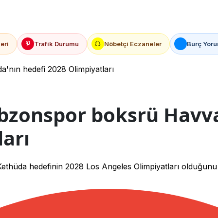
eri
Trafik Durumu
Nöbetçi Eczaneler
Burç Yoru
nın hedefi 2028 Olimpiyatları
bzonspor boksrü Havv
ları
üda hedefinin 2028 Los Angeles Olimpiyatları olduğunu a