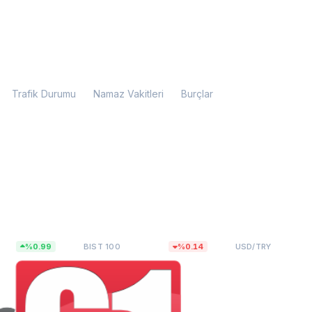
Trafik Durumu
Namaz Vakitleri
Burçlar
13.779,39
47,6493
0.99
BIST 100
%0.14
USD/TRY
%0.00