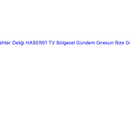
htar Deliği
HABER61 TV
Bölgesel
Gündem
Giresun
Rize
G