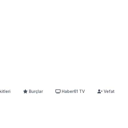
itleri
Burçlar
Haber61 TV
Vefat