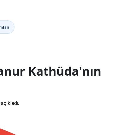
mları
anur Kathüda'nın
çıkladı.