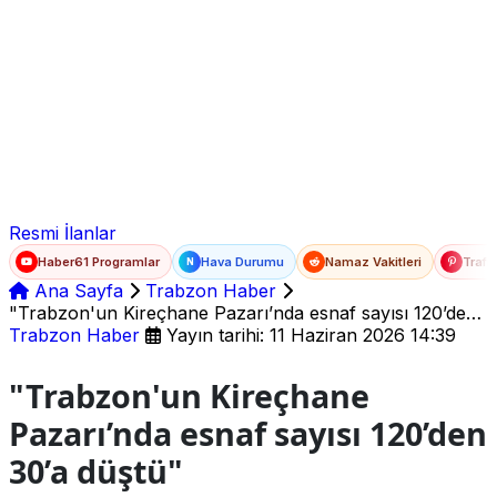
Ad Soyad
E-posta
Şifre
Resmi İlanlar
Haber61 Programlar
Hava Durumu
Namaz Vakitleri
Trafi
N
Ana Sayfa
Trabzon Haber
"Trabzon'un Kireçhane Pazarı’nda esnaf sayısı 120’den
30’a düştü"
Trabzon Haber
Yayın tarihi: 11 Haziran 2026 14:39
"Trabzon'un Kireçhane
Pazarı’nda esnaf sayısı 120’den
30’a düştü"