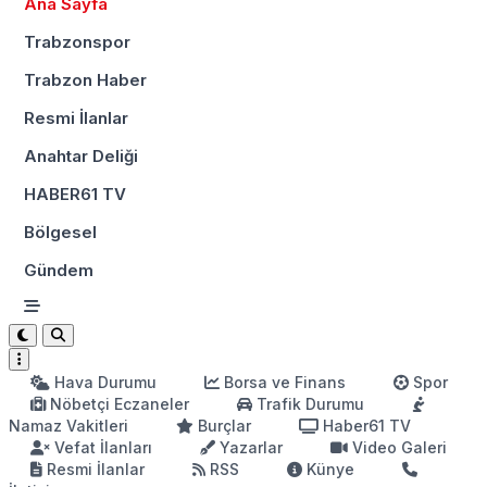
Ana Sayfa
Trabzonspor
Trabzon Haber
Resmi İlanlar
Anahtar Deliği
HABER61 TV
Bölgesel
Gündem
Hava Durumu
Borsa ve Finans
Spor
Nöbetçi Eczaneler
Trafik Durumu
Namaz Vakitleri
Burçlar
Haber61 TV
Vefat İlanları
Yazarlar
Video Galeri
Resmi İlanlar
RSS
Künye