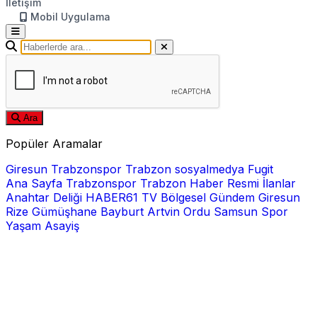
İletişim
Mobil Uygulama
Ara
Popüler Aramalar
Giresun
Trabzonspor
Trabzon
sosyalmedya
Fugit
Ana Sayfa
Trabzonspor
Trabzon Haber
Resmi İlanlar
Anahtar Deliği
HABER61 TV
Bölgesel
Gündem
Giresun
Rize
Gümüşhane
Bayburt
Artvin
Ordu
Samsun
Spor
Yaşam
Asayiş