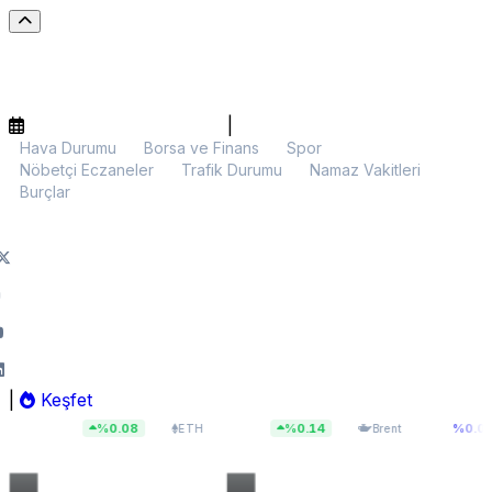
|
Hava Durumu
Borsa ve Finans
Spor
Nöbetçi Eczaneler
Trafik Durumu
Namaz Vakitleri
Burçlar
|
Keşfet
90
$1.915,40
$83,55
%0.08
%0.14
%0.00
ETH
Brent
BIST 