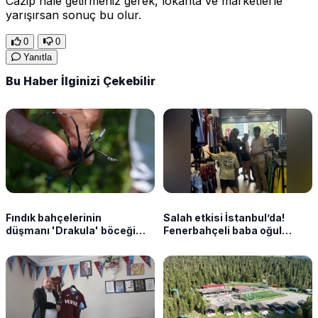
Cazip hale getirmeniz gerek, lokanta ve marketlerle
yarışırsan sonuç bu olur.
0
0
Yanıtla
Bu Haber İlginizi Çekebilir
Fındık bahçelerinin
Salah etkisi İstanbul’da!
düşmanı 'Drakula' böceği
Fenerbahçeli baba oğul
Karadeniz'de yayılıyor
Trabzonspor forması aldı