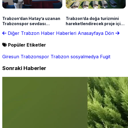
Trabzon’dan Hatay’a uzanan
Trabzon’da doğa turizmini
Trabzonspor sevdası
hareketlendirecek proje için
görenleri şaşkına çevirdi
tarih belli oldu
Diğer Trabzon Haber Haberleri
Anasayfaya Dön
Popüler Etiketler
Giresun
Trabzonspor
Trabzon
sosyalmedya
Fugit
Sonraki Haberler