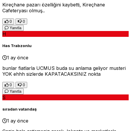
Kireçhane pazarı özelliğini kaybetti, Kireçhane
Cafeteryası olmuş..
0
0
Yanıtla
H
Has Trabzonlu
1 ay önce
bunlar fiatlarla UCMUS buda su anlama geliyor musteri
YOK ehhh sizlerde KAPATACAKSINIZ nokta
0
0
Yanıtla
S
sıradan vatandaş
1 ay önce