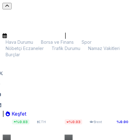
|
Hava Durumu
Borsa ve Finans
Spor
Nöbetçi Eczaneler
Trafik Durumu
Namaz Vakitleri
Burçlar
|
Keşfet
$1.913,26
$83,55
13.77
03
%0.03
%0.00
ETH
Brent
BIST 100