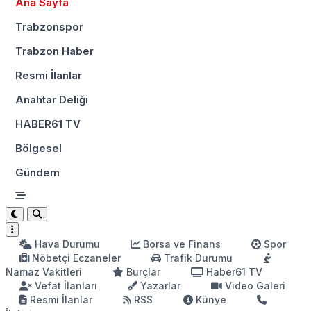
Ana Sayfa
Trabzonspor
Trabzon Haber
Resmi İlanlar
Anahtar Deliği
HABER61 TV
Bölgesel
Gündem
Hava Durumu
Borsa ve Finans
Spor
Nöbetçi Eczaneler
Trafik Durumu
Namaz Vakitleri
Burçlar
Haber61 TV
Vefat İlanları
Yazarlar
Video Galeri
Resmi İlanlar
RSS
Künye