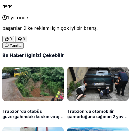
gago
1 yıl önce
başarılar ülke reklamı için çok iyi bir branş.
0
0
Yanıtla
Bu Haber İlginizi Çekebilir
Trabzon'da otobüs
Trabzon'da otomobilin
güzergahındaki keskin viraj
çamurluğuna sığınan 2 yavru
tehlike saçıyor
kedi itfaiye ekiplerinin
müdahalesiyle kurtarıldı