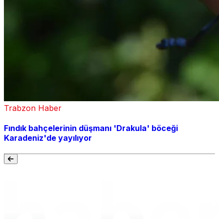
Trabzon Haber
Fındık bahçelerinin düşmanı 'Drakula' böceği
Karadeniz'de yayılıyor