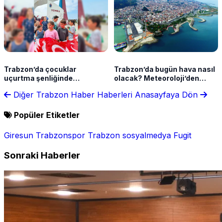
Trabzon’da çocuklar
Trabzon’da bugün hava nasıl
uçurtma şenliğinde
olacak? Meteoroloji’den
gökyüzünü renklendirdi
yağış uyarısı
Diğer Trabzon Haber Haberleri
Anasayfaya Dön
Popüler Etiketler
Giresun
Trabzonspor
Trabzon
sosyalmedya
Fugit
Sonraki Haberler