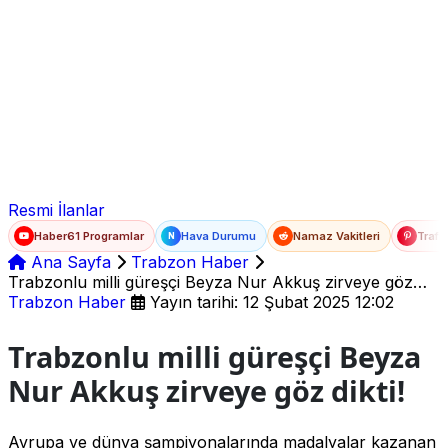
Ad Soyad
E-posta
Şifre
Resmi İlanlar
Haber61 Programlar
Hava Durumu
Namaz Vakitleri
Trafi
N
Ana Sayfa
Trabzon Haber
Trabzonlu milli güreşçi Beyza Nur Akkuş zirveye göz
dikti!
Trabzon Haber
Yayın tarihi: 12 Şubat 2025 12:02
Trabzonlu milli güreşçi Beyza
Nur Akkuş zirveye göz dikti!
Avrupa ve dünya şampiyonalarında madalyalar kazanan