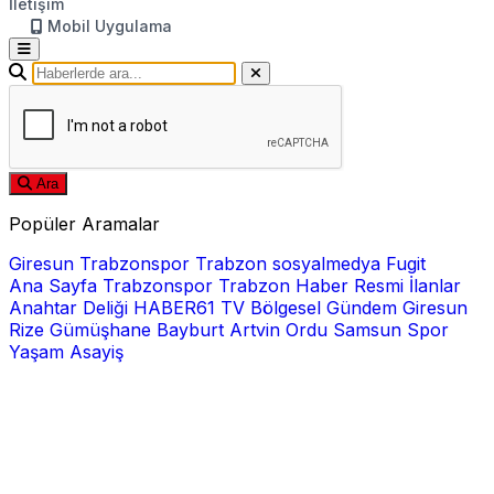
İletişim
Mobil Uygulama
Ara
Popüler Aramalar
Giresun
Trabzonspor
Trabzon
sosyalmedya
Fugit
Ana Sayfa
Trabzonspor
Trabzon Haber
Resmi İlanlar
Anahtar Deliği
HABER61 TV
Bölgesel
Gündem
Giresun
Rize
Gümüşhane
Bayburt
Artvin
Ordu
Samsun
Spor
Yaşam
Asayiş