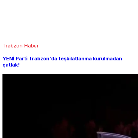
Trabzon Haber
YENİ Parti Trabzon'da teşkilatlanma kurulmadan
çatlak!