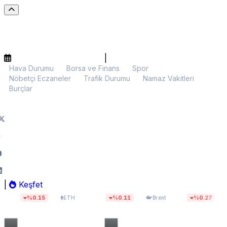
|
Hava Durumu
Borsa ve Finans
Spor
Nöbetçi Eczaneler
Trafik Durumu
Namaz Vakitleri
Burçlar
|
Keşfet
$1.914,76
$82,27
13.
.15
%0.11
%0.27
ETH
Brent
BIST 100