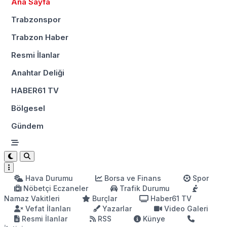
Ana Sayfa
Trabzonspor
Trabzon Haber
Resmi İlanlar
Anahtar Deliği
HABER61 TV
Bölgesel
Gündem
Hava Durumu
Borsa ve Finans
Spor
Nöbetçi Eczaneler
Trafik Durumu
Namaz Vakitleri
Burçlar
Haber61 TV
Vefat İlanları
Yazarlar
Video Galeri
Resmi İlanlar
RSS
Künye