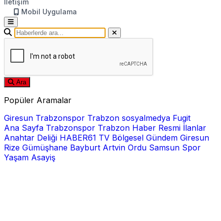
İletişim
Mobil Uygulama
Ara
Popüler Aramalar
Giresun
Trabzonspor
Trabzon
sosyalmedya
Fugit
Ana Sayfa
Trabzonspor
Trabzon Haber
Resmi İlanlar
Anahtar Deliği
HABER61 TV
Bölgesel
Gündem
Giresun
Rize
Gümüşhane
Bayburt
Artvin
Ordu
Samsun
Spor
Yaşam
Asayiş