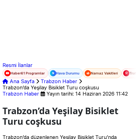
Ad Soyad
E-posta
Şifre
Resmi İlanlar
Haber61 Programlar
Hava Durumu
Namaz Vakitleri
Trafi
N
Ana Sayfa
Trabzon Haber
Trabzon’da Yeşilay Bisiklet Turu coşkusu
Trabzon Haber
Yayın tarihi: 14 Haziran 2026 11:42
Trabzon’da Yeşilay Bisiklet
Turu coşkusu
Trabzon’da düzenlenen Yeşilay Bisiklet Turu’nda