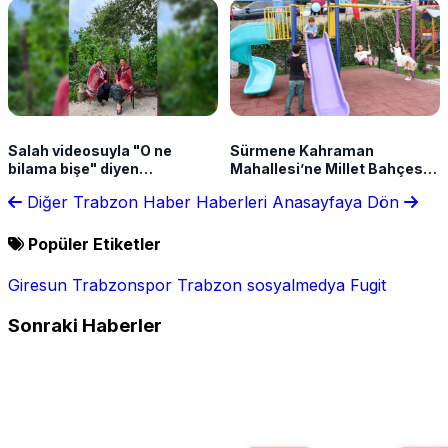
Salah videosuyla "O ne
Sürmene Kahraman
bilama bişe" diyen
Mahallesi’ne Millet Bahçesi
Karadenizli kadınlar o anları
kazandırıldı
Diğer Trabzon Haber Haberleri
Anasayfaya Dön
anlattı
Popüler Etiketler
Giresun
Trabzonspor
Trabzon
sosyalmedya
Fugit
Sonraki Haberler