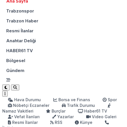
Ana Sayfa
Trabzonspor
Trabzon Haber
Resmi İlanlar
Anahtar Deliği
HABER61 TV
Bölgesel
Gündem
Hava Durumu
Borsa ve Finans
Spor
Nöbetçi Eczaneler
Trafik Durumu
Namaz Vakitleri
Burçlar
Haber61 TV
Vefat İlanları
Yazarlar
Video Galeri
Resmi İlanlar
RSS
Künye