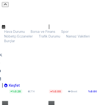
|
Hava Durumu
Borsa ve Finans
Spor
Nöbetçi Eczaneler
Trafik Durumu
Namaz Vakitleri
Burçlar
|
Keşfet
$1.921,64
$83,55
13.
0.28
%0.00
%0.00
ETH
Brent
BIST 100