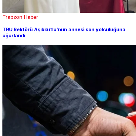
Trabzon Haber
TRÜ Rektörü Aşıkkutlu’nun annesi son yolculuğuna
uğurlandı