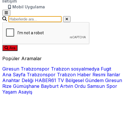
İletişim
Mobil Uygulama
Ara
Popüler Aramalar
Giresun
Trabzonspor
Trabzon
sosyalmedya
Fugit
Ana Sayfa
Trabzonspor
Trabzon Haber
Resmi İlanlar
Anahtar Deliği
HABER61 TV
Bölgesel
Gündem
Giresun
Rize
Gümüşhane
Bayburt
Artvin
Ordu
Samsun
Spor
Yaşam
Asayiş