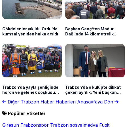
Gökdelenler yıkıldı, Ordu’da
Başkan Genç’ten Madur
kumsal yeniden halka açıldı
Dağı’nda 14 kilometrelik
asfalt müjdesi
Trabzon’da yayla şenliğinde
Trabzon’da o kulüpte dikkat
horon ve gelenek coşkusu
çeken ayrılık: Yeni başkan
yaşandı
belli oldu
Diğer Trabzon Haber Haberleri
Anasayfaya Dön
Popüler Etiketler
Giresun
Trabzonspor
Trabzon
sosyalmedya
Fugit