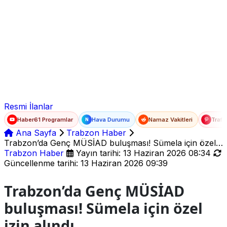
Ad Soyad
E-posta
Şifre
Resmi İlanlar
Haber61 Programlar
Hava Durumu
Namaz Vakitleri
Trafi
N
Ana Sayfa
Trabzon Haber
Trabzon’da Genç MÜSİAD buluşması! Sümela için özel
izin alındı
Trabzon Haber
Yayın tarihi: 13 Haziran 2026 08:34
Güncellenme tarihi: 13 Haziran 2026 09:39
Trabzon’da Genç MÜSİAD
buluşması! Sümela için özel
izin alındı