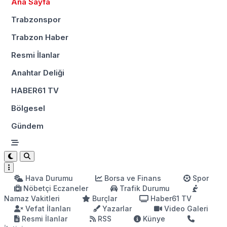
Ana Sayfa
Trabzonspor
Trabzon Haber
Resmi İlanlar
Anahtar Deliği
HABER61 TV
Bölgesel
Gündem
Hava Durumu
Borsa ve Finans
Spor
Nöbetçi Eczaneler
Trafik Durumu
Namaz Vakitleri
Burçlar
Haber61 TV
Vefat İlanları
Yazarlar
Video Galeri
Resmi İlanlar
RSS
Künye