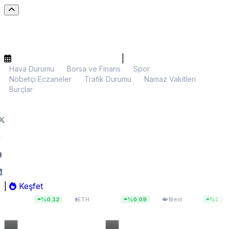
|
Hava Durumu
Borsa ve Finans
Spor
Nöbetçi Eczaneler
Trafik Durumu
Namaz Vakitleri
Burçlar
|
Keşfet
6
$1.921,99
$83,55
%0.12
%0.09
%1.29
ETH
Brent
BIST 