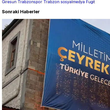
Giresun
Trabzonspor
Trabzon
sosyalmedya
Fugit
Sonraki Haberler