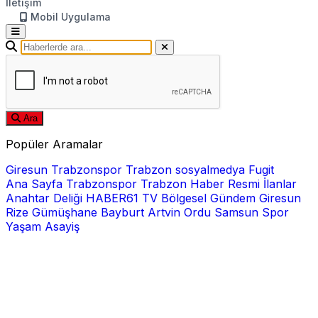
İletişim
Mobil Uygulama
Ara
Popüler Aramalar
Giresun
Trabzonspor
Trabzon
sosyalmedya
Fugit
Ana Sayfa
Trabzonspor
Trabzon Haber
Resmi İlanlar
Anahtar Deliği
HABER61 TV
Bölgesel
Gündem
Giresun
Rize
Gümüşhane
Bayburt
Artvin
Ordu
Samsun
Spor
Yaşam
Asayiş