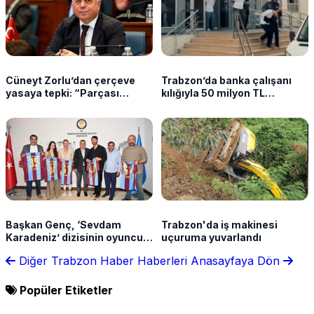
Cüneyt Zorlu’dan çerçeve
Trabzon’da banka çalışanı
yasaya tepki: “Parçası
kılığıyla 50 milyon TL
olmayacağız”
dolandırdılar
Başkan Genç, ‘Sevdam
Trabzon'da iş makinesi
Karadeniz’ dizisinin oyuncu
uçuruma yuvarlandı
ve yapım ekibini ağırladı! Film
Diğer Trabzon Haber Haberleri
Anasayfaya Dön
festivali için tarih verdi
Popüler Etiketler