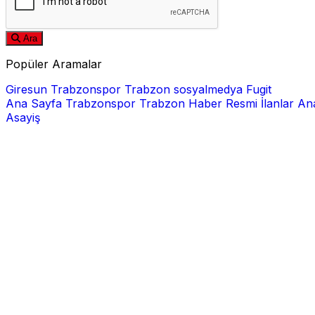
Ara
Popüler Aramalar
Giresun
Trabzonspor
Trabzon
sosyalmedya
Fugit
Ana Sayfa
Trabzonspor
Trabzon Haber
Resmi İlanlar
Ana
Asayiş
E-posta
Şifre