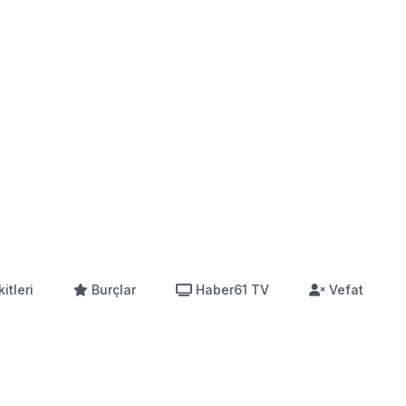
itleri
Burçlar
Haber61 TV
Vefat