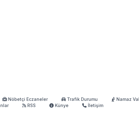
Nöbetçi Eczaneler
Trafik Durumu
Namaz Vak
anlar
RSS
Künye
İletişim