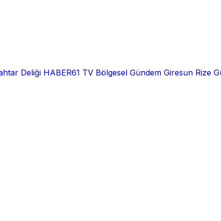
htar Deliği
HABER61 TV
Bölgesel
Gündem
Giresun
Rize
G