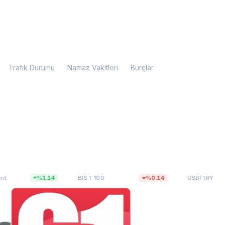
Trafik Durumu
Namaz Vakitleri
Burçlar
,43
13.779,39
47,6493
%1.14
BIST 100
%0.14
USD/TRY