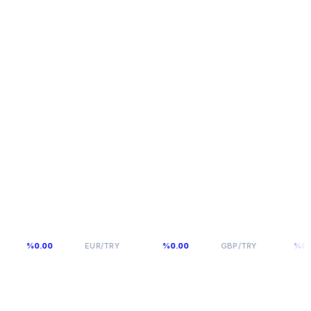
54,9398
64,131
%0.00
EUR/TRY
%0.00
GBP/TRY
%0.00