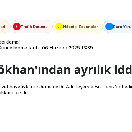
eri
Trafik Durumu
Nöbetçi Eczaneler
Burç Yoru
açıklama!
üncellenme tarihi: 06 Haziran 2026 13:39
khan'ından ayrılık idd
zel hayatıyla gündeme geldi. Adı Taşacak Bu Deniz'in Fadim
ıklama geldi.