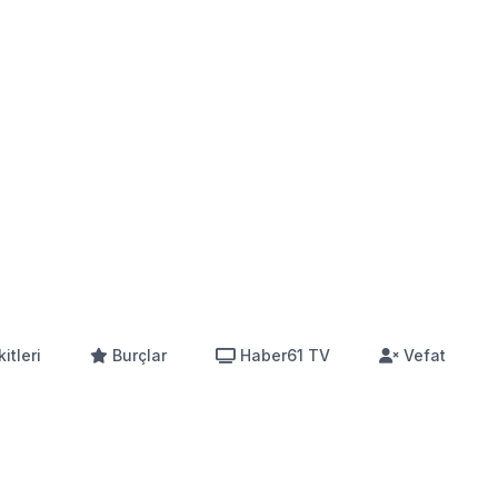
itleri
Burçlar
Haber61 TV
Vefat