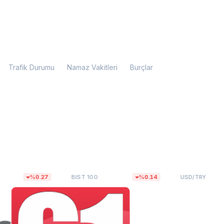
Trafik Durumu
Namaz Vakitleri
Burçlar
27
13.779,40
47,6493
%0.27
BIST 100
%0.14
USD/TRY
%