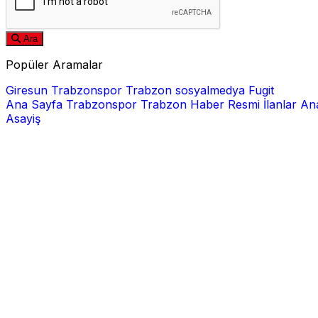
Ara
Popüler Aramalar
Giresun
Trabzonspor
Trabzon
sosyalmedya
Fugit
Ana Sayfa
Trabzonspor
Trabzon Haber
Resmi İlanlar
Ana
Asayiş
E-posta
Şifre