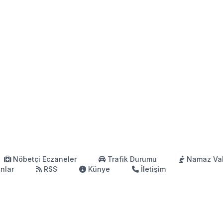
Nöbetçi Eczaneler
Trafik Durumu
Namaz Vak
anlar
RSS
Künye
İletişim