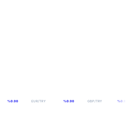
54,9398
64,131
0.00
EUR/TRY
%0.00
GBP/TRY
%0.00