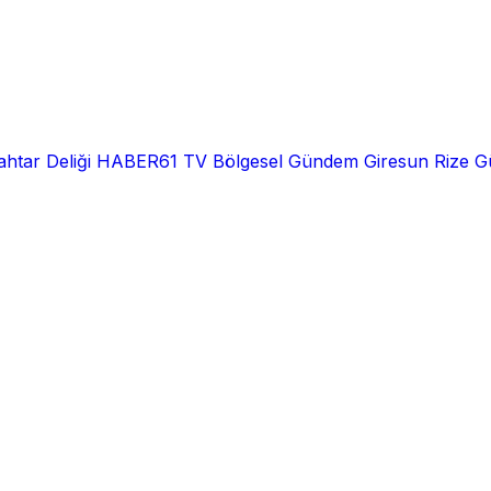
htar Deliği
HABER61 TV
Bölgesel
Gündem
Giresun
Rize
G