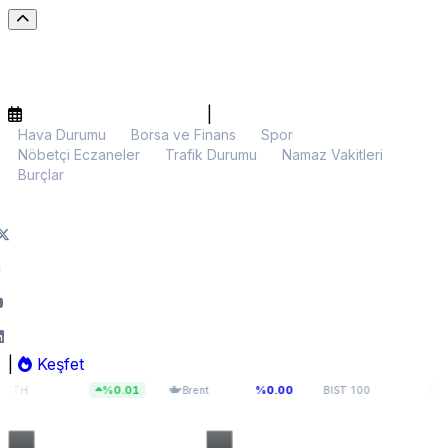
|
Hava Durumu
Borsa ve Finans
Spor
Nöbetçi Eczaneler
Trafik Durumu
Namaz Vakitleri
Burçlar
|
Keşfet
,61
$83,55
13.779,40
%0.01
%0.00
%0.14
Brent
BIST 100
U