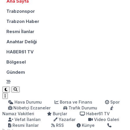
Ana Sayfa
Trabzonspor
Trabzon Haber
Resmi İlanlar
Anahtar Deliği
HABER61 TV
Bölgesel
Gündem
Hava Durumu
Borsa ve Finans
Spor
Nöbetçi Eczaneler
Trafik Durumu
Namaz Vakitleri
Burçlar
Haber61 TV
Vefat İlanları
Yazarlar
Video Galeri
Resmi İlanlar
RSS
Künye