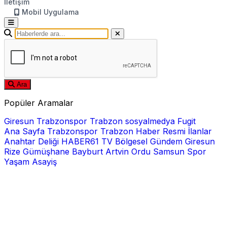
İletişim
Mobil Uygulama
Ara
Popüler Aramalar
Giresun
Trabzonspor
Trabzon
sosyalmedya
Fugit
Ana Sayfa
Trabzonspor
Trabzon Haber
Resmi İlanlar
Anahtar Deliği
HABER61 TV
Bölgesel
Gündem
Giresun
Rize
Gümüşhane
Bayburt
Artvin
Ordu
Samsun
Spor
Yaşam
Asayiş