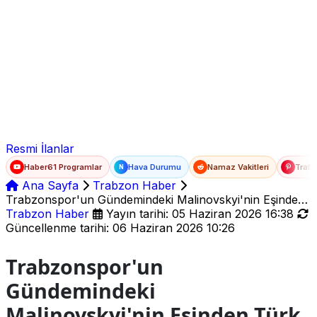
Ad Soyad
E-posta
Şifre
Resmi İlanlar
Haber61 Programlar
Hava Durumu
Namaz Vakitleri
Trafi
N
Ana Sayfa
Trabzon Haber
Trabzonspor'un Gündemindeki Malinovskyi'nin Eşinden
Türk Baklavasına Övgü
Trabzon Haber
Yayın tarihi: 05 Haziran 2026 16:38
Güncellenme tarihi: 06 Haziran 2026 10:26
Trabzonspor'un
Gündemindeki
Malinovskyi'nin Eşinden Türk