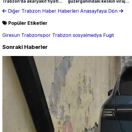
Trabzon’da akaryakıt fiyatları
güzergahındaki keskin viraj
değişiyor
tehlike saçıyor
Diğer Trabzon Haber Haberleri
Anasayfaya Dön
Popüler Etiketler
Giresun
Trabzonspor
Trabzon
sosyalmedya
Fugit
Sonraki Haberler