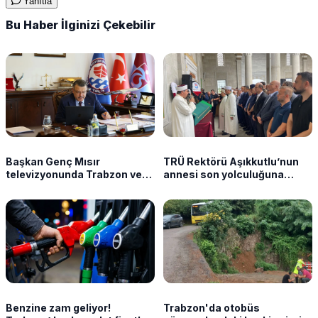
Yanıtla
Bu Haber İlginizi Çekebilir
Başkan Genç Mısır
TRÜ Rektörü Aşıkkutlu’nun
televizyonunda Trabzon ve
annesi son yolculuğuna
Salah’ı anlattı
uğurlandı
Benzine zam geliyor!
Trabzon'da otobüs