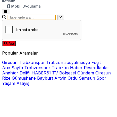
İletişim
Mobil Uygulama
Ara
Popüler Aramalar
Giresun
Trabzonspor
Trabzon
sosyalmedya
Fugit
Ana Sayfa
Trabzonspor
Trabzon Haber
Resmi İlanlar
Anahtar Deliği
HABER61 TV
Bölgesel
Gündem
Giresun
Rize
Gümüşhane
Bayburt
Artvin
Ordu
Samsun
Spor
Yaşam
Asayiş