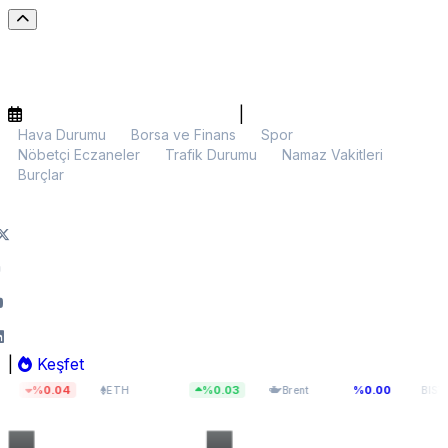
|
Hava Durumu
Borsa ve Finans
Spor
Nöbetçi Eczaneler
Trafik Durumu
Namaz Vakitleri
Burçlar
|
Keşfet
$1.903,01
$83,33
13.70
04
%0.03
%0.00
ETH
Brent
BIST 100