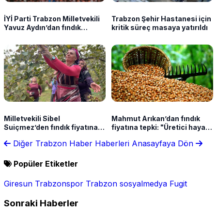
İYİ Parti Trabzon Milletvekili
Trabzon Şehir Hastanesi için
Yavuz Aydın’dan fındık
kritik süreç masaya yatırıldı
fiyatına sert tepki
Milletvekili Sibel
Mahmut Arıkan’dan fındık
Suiçmez’den fındık fiyatına
fiyatına tepki: "Üretici hayal
tepki: "255 TL kabul
kırıklığı yaşadı"
Diğer Trabzon Haber Haberleri
Anasayfaya Dön
edilemez"
Popüler Etiketler
Giresun
Trabzonspor
Trabzon
sosyalmedya
Fugit
Sonraki Haberler