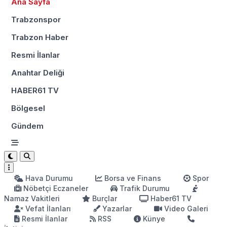
Ana Sayfa
Trabzonspor
Trabzon Haber
Resmi İlanlar
Anahtar Deliği
HABER61 TV
Bölgesel
Gündem
Hava Durumu
Borsa ve Finans
Spor
Nöbetçi Eczaneler
Trafik Durumu
Namaz Vakitleri
Burçlar
Haber61 TV
Vefat İlanları
Yazarlar
Video Galeri
Resmi İlanlar
RSS
Künye