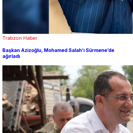
Trabzon Haber
Başkan Azizoğlu, Mohamed Salah’ı Sürmene’de
ağırladı