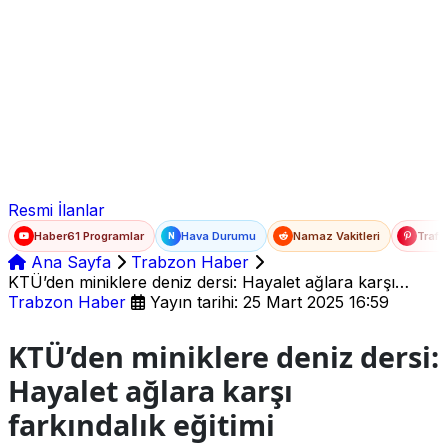
Ad Soyad
E-posta
Şifre
Resmi İlanlar
Haber61 Programlar
Hava Durumu
Namaz Vakitleri
Trafi
N
Ana Sayfa
Trabzon Haber
KTÜ’den miniklere deniz dersi: Hayalet ağlara karşı
farkındalık eğitimi
Trabzon Haber
Yayın tarihi: 25 Mart 2025 16:59
KTÜ’den miniklere deniz dersi:
Hayalet ağlara karşı
farkındalık eğitimi