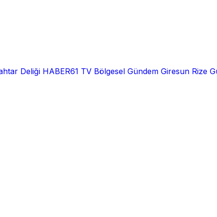
htar Deliği
HABER61 TV
Bölgesel
Gündem
Giresun
Rize
G