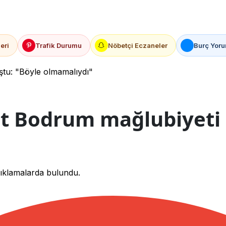
eri
Trafik Durumu
Nöbetçi Eczaneler
Burç Yoru
ştu: "Böyle olmamalıydı"
ut Bodrum mağlubiyeti 
çıklamalarda bulundu.