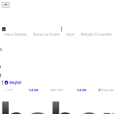
|
Hava Durumu
Borsa ve Finans
Spor
Nöbetçi Eczaneler
|
Keşfet
5,1066
64,291
6.097,
%0.00
GBP/TRY
%0.00
Gram Altın