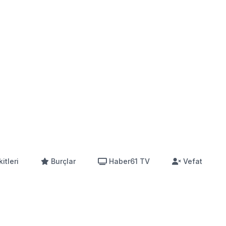
itleri
Burçlar
Haber61 TV
Vefat