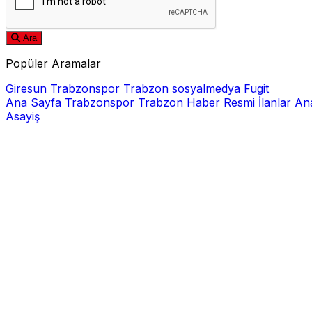
Ara
Popüler Aramalar
Giresun
Trabzonspor
Trabzon
sosyalmedya
Fugit
Ana Sayfa
Trabzonspor
Trabzon Haber
Resmi İlanlar
Ana
Asayiş
E-posta
Şifre