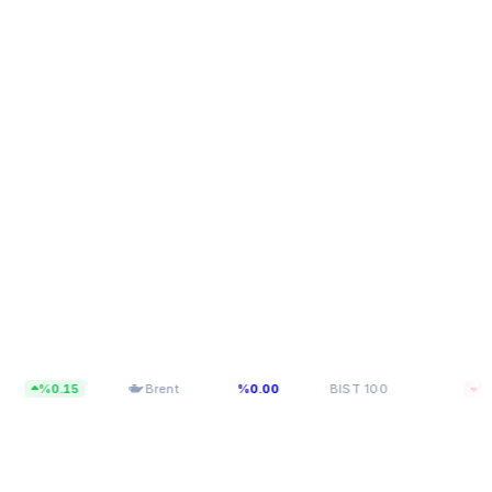
$84,43
13.779,40
15
Brent
%0.00
BIST 100
%0.14