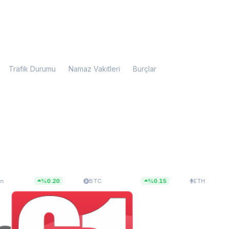
Trafik Durumu
Namaz Vakitleri
Burçlar
79
$65.009,34
$1.918,36
%0.20
BTC
%0.15
ETH
%0.