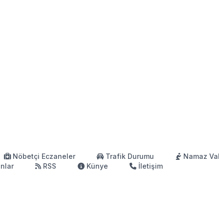
Nöbetçi Eczaneler
Trafik Durumu
Namaz Vak
anlar
RSS
Künye
İletişim