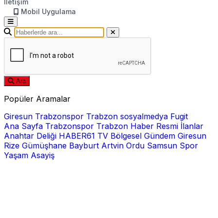
İletişim
Mobil Uygulama
Ara
Popüler Aramalar
Giresun
Trabzonspor
Trabzon
sosyalmedya
Fugit
Ana Sayfa
Trabzonspor
Trabzon Haber
Resmi İlanlar
Anahtar Deliği
HABER61 TV
Bölgesel
Gündem
Giresun
Rize
Gümüşhane
Bayburt
Artvin
Ordu
Samsun
Spor
Yaşam
Asayiş