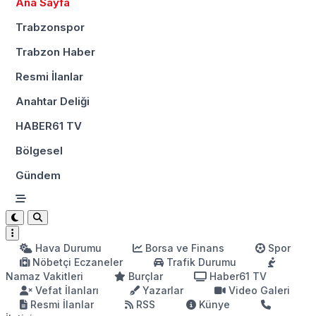
Ana Sayfa
Trabzonspor
Trabzon Haber
Resmi İlanlar
Anahtar Deliği
HABER61 TV
Bölgesel
Gündem
Hava Durumu
Borsa ve Finans
Spor
Nöbetçi Eczaneler
Trafik Durumu
Namaz Vakitleri
Burçlar
Haber61 TV
Vefat İlanları
Yazarlar
Video Galeri
Resmi İlanlar
RSS
Künye