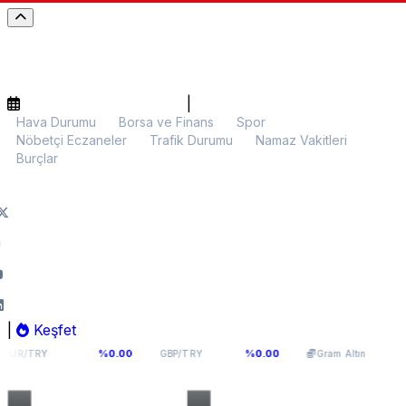
|
Hava Durumu
Borsa ve Finans
Spor
Nöbetçi Eczaneler
Trafik Durumu
Namaz Vakitleri
Burçlar
|
Keşfet
9398
64,131
6.063,33
%0.00
%0.00
%0.18
GBP/TRY
Gram Altın