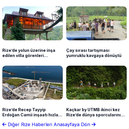
Rize’de yolun üzerine inşa
Çay sırası tartışması
edilen villa görenleri
yumruklu kavgaya dönüştü
şaşırtıyor
Rize’de Recep Tayyip
Kaçkar by UTMB ikinci kez
Erdoğan Camii inşaatı hızla
Rize’de dünya sporcularını
yükseliyor
ağırlayacak
Diğer Rize Haberleri
Anasayfaya Dön