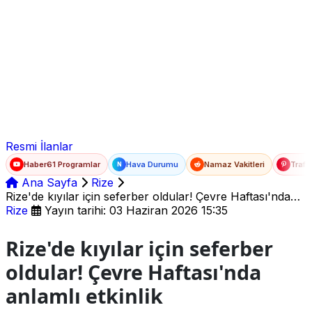
Ad Soyad
E-posta
Şifre
Resmi İlanlar
Haber61 Programlar
Hava Durumu
Namaz Vakitleri
Trafi
N
Ana Sayfa
Rize
Rize'de kıyılar için seferber oldular! Çevre Haftası'nda
anlamlı etkinlik
Rize
Yayın tarihi: 03 Haziran 2026 15:35
Rize'de kıyılar için seferber
oldular! Çevre Haftası'nda
anlamlı etkinlik