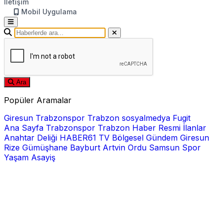
İletişim
Mobil Uygulama
Ara
Popüler Aramalar
Giresun
Trabzonspor
Trabzon
sosyalmedya
Fugit
Ana Sayfa
Trabzonspor
Trabzon Haber
Resmi İlanlar
Anahtar Deliği
HABER61 TV
Bölgesel
Gündem
Giresun
Rize
Gümüşhane
Bayburt
Artvin
Ordu
Samsun
Spor
Yaşam
Asayiş