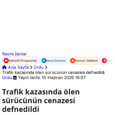
Ad Soyad
E-posta
Şifre
Resmi İlanlar
Haber61 Programlar
Hava Durumu
Namaz Vakitleri
Trafi
N
Ana Sayfa
Ordu
Trafik kazasında ölen sürücünün cenazesi defnedildi
Ordu
Yayın tarihi: 10 Haziran 2026 16:07
Trafik kazasında ölen
sürücünün cenazesi
defnedildi