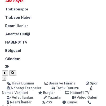
Ana Sayfa
Trabzonspor
Trabzon Haber
Resmi İlanlar
Anahtar Deliği
HABER61 TV
Bölgesel
Gündem
Hava Durumu
Borsa ve Finans
Spor
Nöbetçi Eczaneler
Trafik Durumu
Namaz Vakitleri
Burçlar
Haber61 TV
Vefat İlanları
Yazarlar
Video Galeri
Resmi İlanlar
RSS
Künye