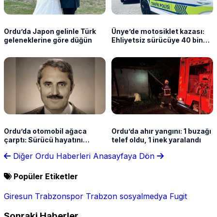
Ordu’da Japon gelinle Türk
Ünye’de motosiklet kazası:
geleneklerine göre düğün
Ehliyetsiz sürücüye 40 bin
lira ceza
Ordu’da otomobil ağaca
Ordu’da ahır yangını: 1 buzağı
çarptı: Sürücü hayatını
telef oldu, 1 inek yaralandı
kaybetti
Diğer Ordu Haberleri
Anasayfaya Dön
Popüler Etiketler
Giresun
Trabzonspor
Trabzon
sosyalmedya
Fugit
Sonraki Haberler