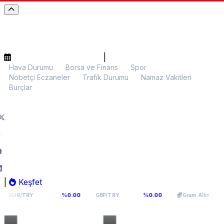
|
Hava Durumu
Borsa ve Finans
Spor
Nöbetçi Eczaneler
Trafik Durumu
Namaz Vakitleri
Burçlar
|
Keşfet
5,1066
64,291
6.107,92
%0.00
%0.00
%0.00
GBP/TRY
Gram Altın