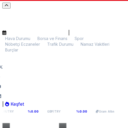
|
Hava Durumu
Borsa ve Finans
Spor
Nöbetçi Eczaneler
Trafik Durumu
Namaz Vakitleri
Burçlar
|
Keşfet
76
64,0893
5.948,97
%0.00
%0.00
%0.06
GBP/TRY
Gram Altın