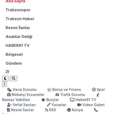
Ana Sayfa
Trabzonspor
Trabzon Haber
Resmi İlanlar
Anahtar Deliği
HABER61 TV
Bölgesel
Gündem
Hava Durumu
Borsa ve Finans
Spor
Nöbetçi Eczaneler
Trafik Durumu
Namaz Vakitleri
Burçlar
Haber61 TV
Vefat İlanları
Yazarlar
Video Galeri
Resmi İlanlar
RSS
Künye