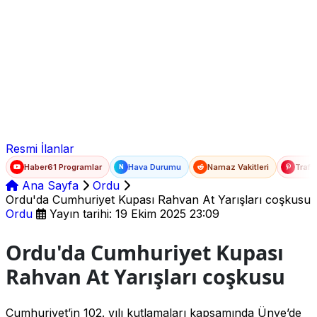
Ad Soyad
E-posta
Şifre
Resmi İlanlar
Haber61 Programlar
Hava Durumu
Namaz Vakitleri
Trafi
N
Ana Sayfa
Ordu
Ordu'da Cumhuriyet Kupası Rahvan At Yarışları coşkusu
Ordu
Yayın tarihi: 19 Ekim 2025 23:09
Ordu'da Cumhuriyet Kupası
Rahvan At Yarışları coşkusu
Cumhuriyet’in 102. yılı kutlamaları kapsamında Ünye’de