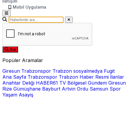
İletişim
Mobil Uygulama
Ara
Popüler Aramalar
Giresun
Trabzonspor
Trabzon
sosyalmedya
Fugit
Ana Sayfa
Trabzonspor
Trabzon Haber
Resmi İlanlar
Anahtar Deliği
HABER61 TV
Bölgesel
Gündem
Giresun
Rize
Gümüşhane
Bayburt
Artvin
Ordu
Samsun
Spor
Yaşam
Asayiş