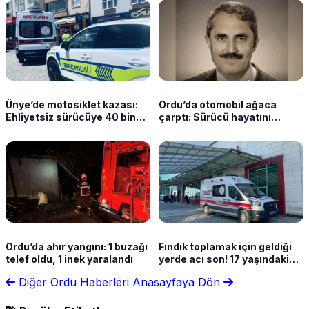
Ünye’de motosiklet kazası:
Ordu’da otomobil ağaca
Ehliyetsiz sürücüye 40 bin
çarptı: Sürücü hayatını
lira ceza
kaybetti
Ordu’da ahır yangını: 1 buzağı
Fındık toplamak için geldiği
telef oldu, 1 inek yaralandı
yerde acı son! 17 yaşındaki
ağabey öldü, kardeş yoğun
Diğer Ordu Haberleri
Anasayfaya Dön
bakımda