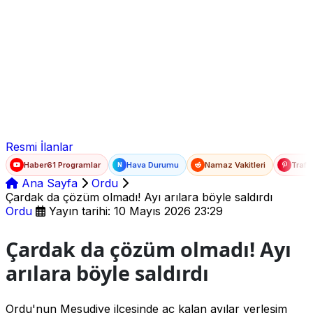
Ad Soyad
E-posta
Şifre
Resmi İlanlar
Haber61 Programlar
Hava Durumu
Namaz Vakitleri
Trafi
N
Ana Sayfa
Ordu
Çardak da çözüm olmadı! Ayı arılara böyle saldırdı
Ordu
Yayın tarihi: 10 Mayıs 2026 23:29
Çardak da çözüm olmadı! Ayı
arılara böyle saldırdı
Ordu'nun Mesudiye ilçesinde aç kalan ayılar yerleşim