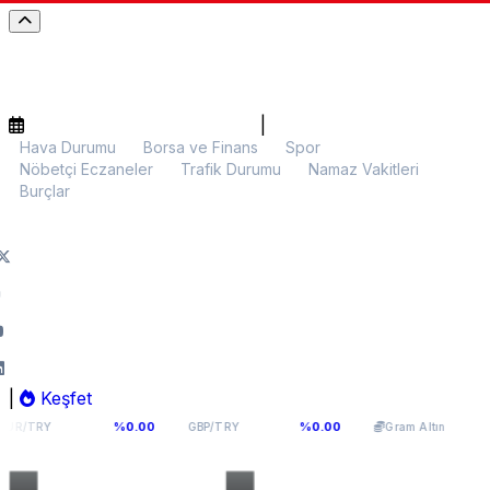
|
Hava Durumu
Borsa ve Finans
Spor
Nöbetçi Eczaneler
Trafik Durumu
Namaz Vakitleri
Burçlar
|
Keşfet
1141
64,2936
6.107,34
%0.00
%0.00
%0.00
GBP/TRY
Gram Altın