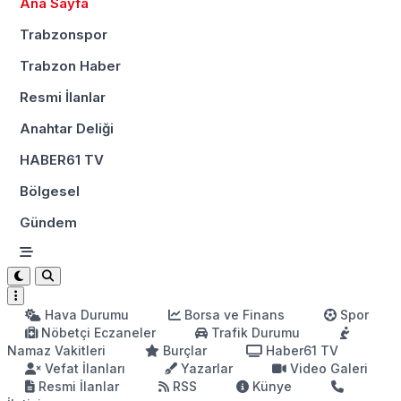
Ana Sayfa
Trabzonspor
Trabzon Haber
Resmi İlanlar
Anahtar Deliği
HABER61 TV
Bölgesel
Gündem
Hava Durumu
Borsa ve Finans
Spor
Nöbetçi Eczaneler
Trafik Durumu
Namaz Vakitleri
Burçlar
Haber61 TV
Vefat İlanları
Yazarlar
Video Galeri
Resmi İlanlar
RSS
Künye