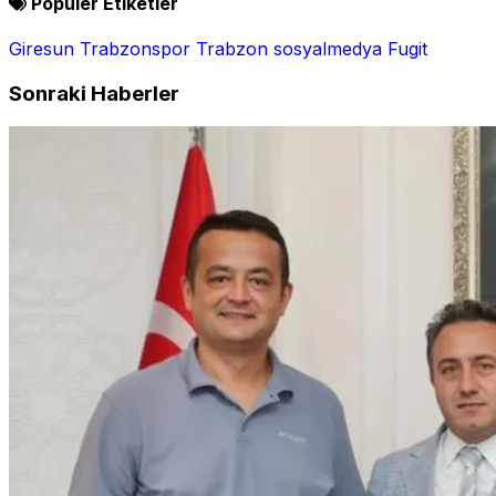
Popüler Etiketler
Giresun
Trabzonspor
Trabzon
sosyalmedya
Fugit
Sonraki Haberler