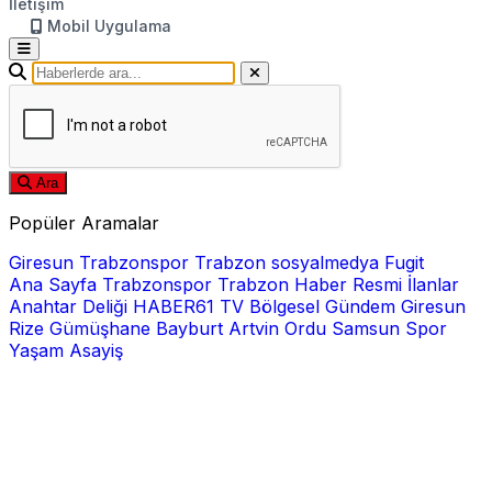
İletişim
Mobil Uygulama
Ara
Popüler Aramalar
Giresun
Trabzonspor
Trabzon
sosyalmedya
Fugit
Ana Sayfa
Trabzonspor
Trabzon Haber
Resmi İlanlar
Anahtar Deliği
HABER61 TV
Bölgesel
Gündem
Giresun
Rize
Gümüşhane
Bayburt
Artvin
Ordu
Samsun
Spor
Yaşam
Asayiş