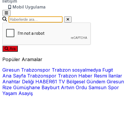
İletişim
Mobil Uygulama
Ara
Popüler Aramalar
Giresun
Trabzonspor
Trabzon
sosyalmedya
Fugit
Ana Sayfa
Trabzonspor
Trabzon Haber
Resmi İlanlar
Anahtar Deliği
HABER61 TV
Bölgesel
Gündem
Giresun
Rize
Gümüşhane
Bayburt
Artvin
Ordu
Samsun
Spor
Yaşam
Asayiş