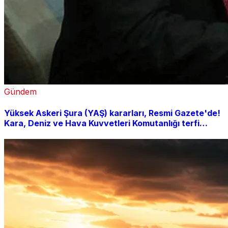
Gündem
Yüksek Askeri Şura (YAŞ) kararları, Resmi Gazete'de!
Kara, Deniz ve Hava Kuvvetleri Komutanlığı terfi
listesi açıklandı