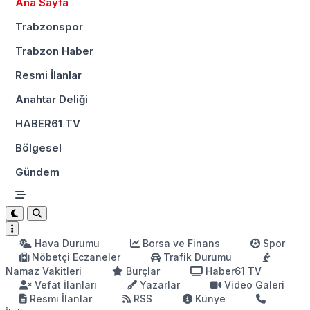
Ana Sayfa
Trabzonspor
Trabzon Haber
Resmi İlanlar
Anahtar Deliği
HABER61 TV
Bölgesel
Gündem
Hava Durumu
Borsa ve Finans
Spor
Nöbetçi Eczaneler
Trafik Durumu
Namaz Vakitleri
Burçlar
Haber61 TV
Vefat İlanları
Yazarlar
Video Galeri
Resmi İlanlar
RSS
Künye