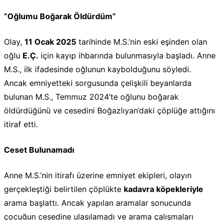
“Oğlumu Boğarak Öldürdüm”
Olay,
11 Ocak 2025
tarihinde M.S.’nin eski eşinden olan
oğlu
E.Ç.
için kayıp ihbarında bulunmasıyla başladı. Anne
M.S., ilk ifadesinde oğlunun kaybolduğunu söyledi.
Ancak emniyetteki sorgusunda çelişkili beyanlarda
bulunan M.S., Temmuz 2024’te oğlunu boğarak
öldürdüğünü ve cesedini Boğazlıyan’daki çöplüğe attığını
itiraf etti.
Ceset Bulunamadı
Anne M.S.’nin itirafı üzerine emniyet ekipleri, olayın
gerçekleştiği belirtilen çöplükte
kadavra köpekleriyle
arama başlattı. Ancak yapılan aramalar sonucunda
çocuğun cesedine ulaşılamadı ve arama çalışmaları