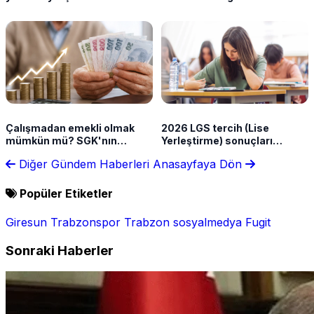
Çalışmadan emekli olmak
2026 LGS tercih (Lise
mümkün mü? SGK'nın
Yerleştirme) sonuçları
sunduğu haklar neler?
açıklandı
Diğer Gündem Haberleri
Anasayfaya Dön
Popüler Etiketler
Giresun
Trabzonspor
Trabzon
sosyalmedya
Fugit
Sonraki Haberler