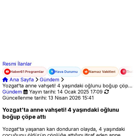
Ad Soyad
E-posta
Şifre
Resmi İlanlar
Haber61 Programlar
Hava Durumu
Namaz Vakitleri
Trafi
N
Ana Sayfa
Gündem
Yozgat’ta anne vahşeti! 4 yaşındaki oğlunu boğup çöpe
attı
Gündem
Yayın tarihi: 14 Ocak 2025 17:09
Güncellenme tarihi: 13 Nisan 2026 15:41
Yozgat’ta anne vahşeti! 4 yaşındaki oğlunu
boğup çöpe attı
Yozgat'ta yaşanan kan donduran olayda, 4 yaşındaki
çocuğunu öldürüp çöplüğe attığını itiraf eden anne