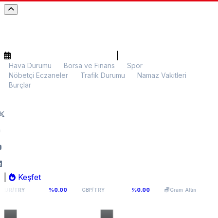
|
Hava Durumu
Borsa ve Finans
Spor
Nöbetçi Eczaneler
Trafik Durumu
Namaz Vakitleri
Burçlar
|
Keşfet
4,976
64,0893
6.003,39
%0.00
%0.00
%0.02
GBP/TRY
Gram Altın