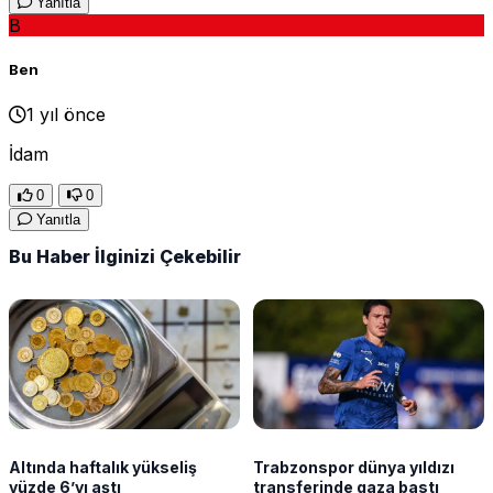
Yanıtla
B
Ben
1 yıl önce
İdam
0
0
Yanıtla
Bu Haber İlginizi Çekebilir
Altında haftalık yükseliş
Trabzonspor dünya yıldızı
yüzde 6’yı aştı
transferinde gaza bastı