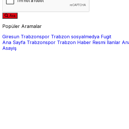
Ara
Popüler Aramalar
Giresun
Trabzonspor
Trabzon
sosyalmedya
Fugit
Ana Sayfa
Trabzonspor
Trabzon Haber
Resmi İlanlar
Ana
Asayiş
E-posta
Şifre