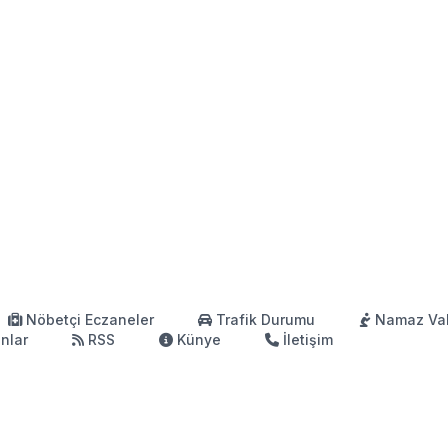
Nöbetçi Eczaneler
Trafik Durumu
Namaz Vak
anlar
RSS
Künye
İletişim