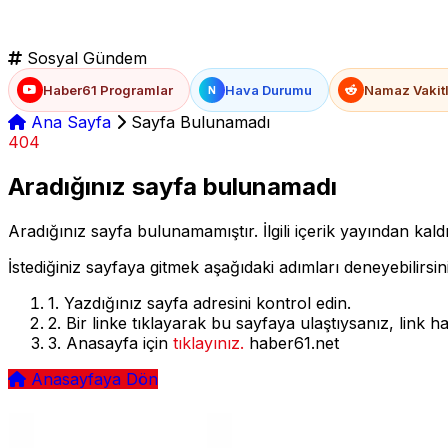
Sosyal Gündem
Haber61 Programlar
Hava Durumu
Namaz Vakitl
N
Ana Sayfa
Sayfa Bulunamadı
404
Aradığınız sayfa bulunamadı
Aradığınız sayfa bulunamamıştır. İlgili içerik yayından kaldı
İstediğiniz sayfaya gitmek aşağıdaki adımları deneyebilirsin
1.
Yazdığınız sayfa adresini kontrol edin.
2.
Bir linke tıklayarak bu sayfaya ulaştıysanız, link hata
3.
Anasayfa için
tıklayınız.
haber61.net
Anasayfaya Dön