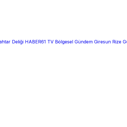
htar Deliği
HABER61 TV
Bölgesel
Gündem
Giresun
Rize
G