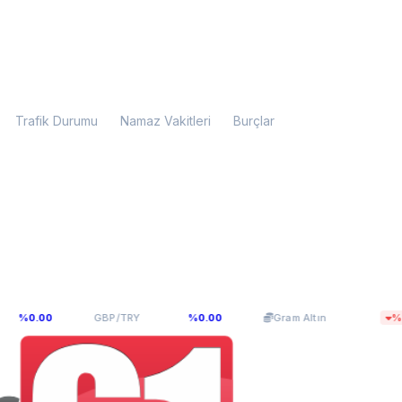
Trafik Durumu
Namaz Vakitleri
Burçlar
63,965
6.010,86
.00
GBP/TRY
%0.00
Gram Altın
%0.35