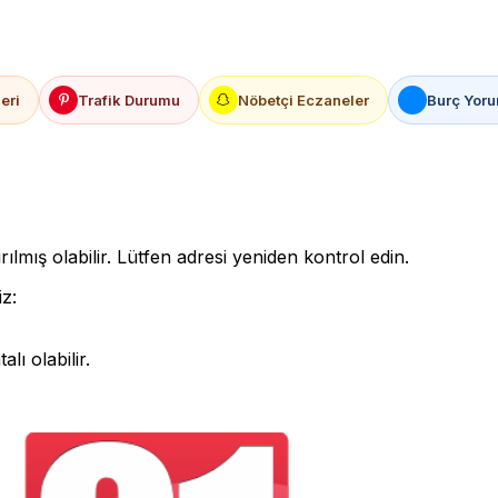
eri
Trafik Durumu
Nöbetçi Eczaneler
Burç Yoru
rılmış olabilir. Lütfen adresi yeniden kontrol edin.
iz:
lı olabilir.