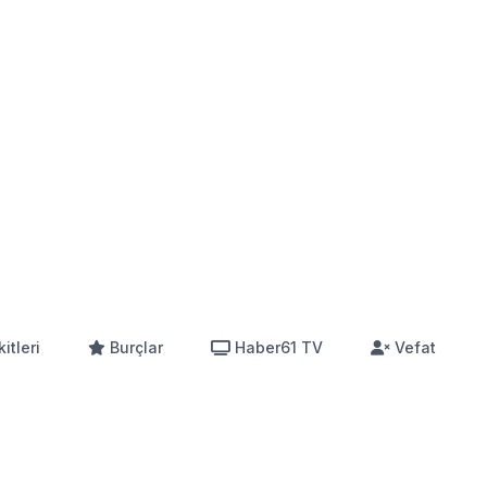
itleri
Burçlar
Haber61 TV
Vefat