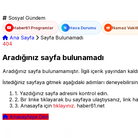
Sosyal Gündem
Haber61 Programlar
Hava Durumu
Namaz Vakitl
N
Ana Sayfa
Sayfa Bulunamadı
404
Aradığınız sayfa bulunamadı
Aradığınız sayfa bulunamamıştır. İlgili içerik yayından kaldı
İstediğiniz sayfaya gitmek aşağıdaki adımları deneyebilirsin
1.
Yazdığınız sayfa adresini kontrol edin.
2.
Bir linke tıklayarak bu sayfaya ulaştıysanız, link hata
3.
Anasayfa için
tıklayınız.
haber61.net
Anasayfaya Dön