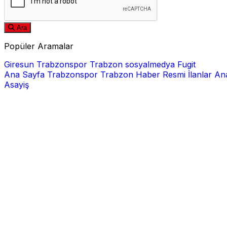
Ara
Popüler Aramalar
Giresun
Trabzonspor
Trabzon
sosyalmedya
Fugit
Ana Sayfa
Trabzonspor
Trabzon Haber
Resmi İlanlar
Ana
Asayiş
E-posta
Şifre