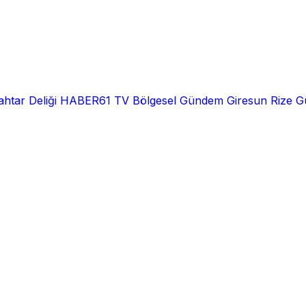
htar Deliği
HABER61 TV
Bölgesel
Gündem
Giresun
Rize
G