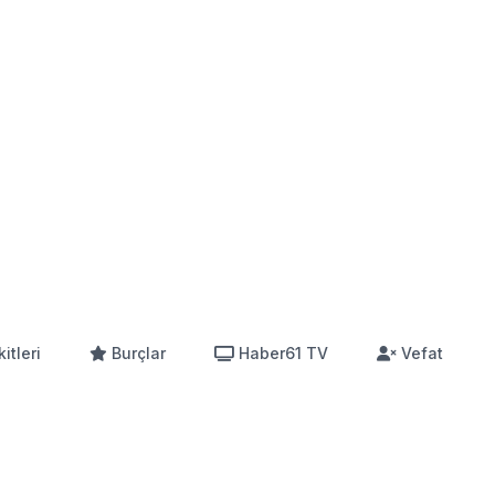
itleri
Burçlar
Haber61 TV
Vefat