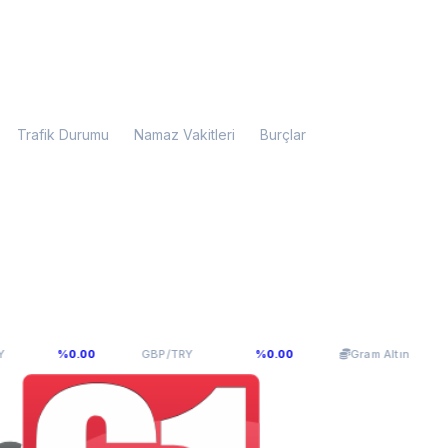
Trafik Durumu
Namaz Vakitleri
Burçlar
976
64,0893
5.956,96
%0.00
GBP/TRY
%0.00
Gram Altın