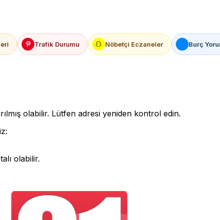
eri
Trafik Durumu
Nöbetçi Eczaneler
Burç Yoru
rılmış olabilir. Lütfen adresi yeniden kontrol edin.
iz:
lı olabilir.