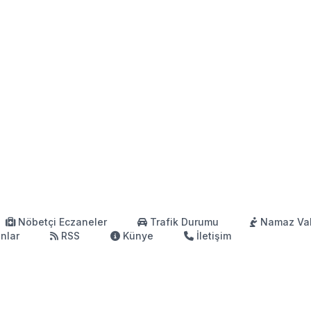
Nöbetçi Eczaneler
Trafik Durumu
Namaz Vak
anlar
RSS
Künye
İletişim