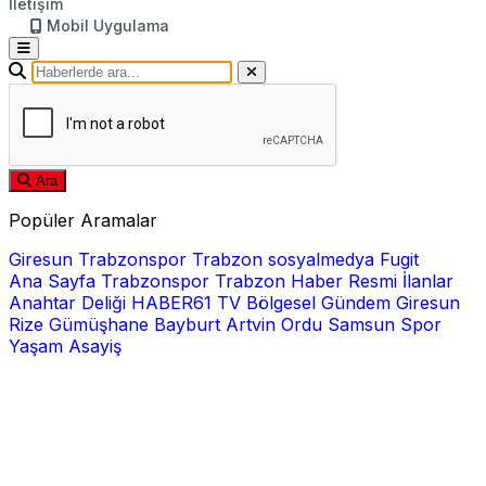
İletişim
Mobil Uygulama
Ara
Popüler Aramalar
Giresun
Trabzonspor
Trabzon
sosyalmedya
Fugit
Ana Sayfa
Trabzonspor
Trabzon Haber
Resmi İlanlar
Anahtar Deliği
HABER61 TV
Bölgesel
Gündem
Giresun
Rize
Gümüşhane
Bayburt
Artvin
Ordu
Samsun
Spor
Yaşam
Asayiş