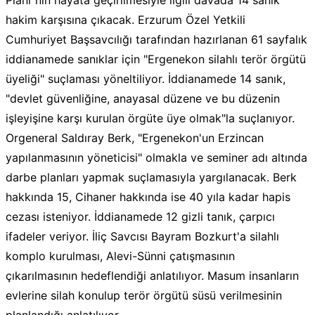
Planı"nın hayata geçirilmesiyle ilgili davada 14 sanık
hakim karşısına çıkacak. Erzurum Özel Yetkili
Cumhuriyet Başsavcılığı tarafından hazırlanan 61 sayfalık
iddianamede sanıklar için "Ergenekon silahlı terör örgütü
üyeliği" suçlaması yöneltiliyor. İddianamede 14 sanık,
"devlet güvenliğine, anayasal düzene ve bu düzenin
işleyişine karşı kurulan örgüte üye olmak"la suçlanıyor.
Orgeneral Saldıray Berk, "Ergenekon'un Erzincan
yapılanmasının yöneticisi" olmakla ve seminer adı altında
darbe planları yapmak suçlamasıyla yargılanacak. Berk
hakkında 15, Cihaner hakkında ise 40 yıla kadar hapis
cezası isteniyor. İddianamede 12 gizli tanık, çarpıcı
ifadeler veriyor. İliç Savcısı Bayram Bozkurt'a silahlı
komplo kurulması, Alevi-Sünni çatışmasının
çıkarılmasının hedeflendiği anlatılıyor. Masum insanların
evlerine silah konulup terör örgütü süsü verilmesinin