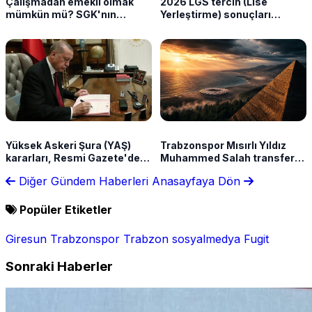
Çalışmadan emekli olmak
2026 LGS tercih (Lise
mümkün mü? SGK'nın
Yerleştirme) sonuçları
sunduğu haklar neler?
açıklandı
Yüksek Askeri Şura (YAŞ)
Trabzonspor Mısırlı Yıldız
kararları, Resmi Gazete'de!
Muhammed Salah transferini
Kara, Deniz ve Hava
özel videoyla duyurdu!
Diğer Gündem Haberleri
Anasayfaya Dön
Kuvvetleri Komutanlığı terfi
listesi açıklandı
Popüler Etiketler
Giresun
Trabzonspor
Trabzon
sosyalmedya
Fugit
Sonraki Haberler