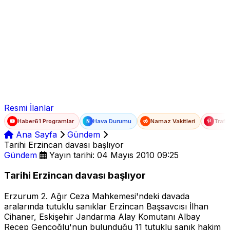
Ad Soyad
E-posta
Şifre
Resmi İlanlar
Haber61 Programlar
Hava Durumu
Namaz Vakitleri
Trafi
N
Ana Sayfa
Gündem
Tarihi Erzincan davası başlıyor
Gündem
Yayın tarihi: 04 Mayıs 2010 09:25
Tarihi Erzincan davası başlıyor
Erzurum 2. Ağır Ceza Mahkemesi'ndeki davada
aralarında tutuklu sanıklar Erzincan Başsavcısı İlhan
Cihaner, Eskişehir Jandarma Alay Komutanı Albay
Recep Gençoğlu'nun bulunduğu 11 tutuklu sanık hakim