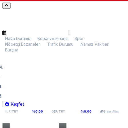
|
Hava Durumu
Borsa ve Finans
Spor
Nöbetçi Eczaneler
Trafik Durumu
Namaz Vakitleri
Burçlar
|
Keşfet
4,976
64,0893
5.972,25
%0.00
%0.00
%0.0
GBP/TRY
Gram Altın