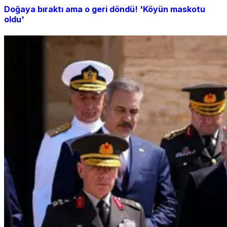
Doğaya bıraktı ama o geri döndü! 'Köyün maskotu
oldu'