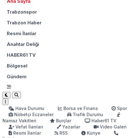
Ana Sayfa
Trabzonspor
Trabzon Haber
Resmi İlanlar
Anahtar Deliği
HABER61 TV
Bölgesel
Gündem
Hava Durumu
Borsa ve Finans
Spor
Nöbetçi Eczaneler
Trafik Durumu
Namaz Vakitleri
Burçlar
Haber61 TV
Vefat İlanları
Yazarlar
Video Galeri
Resmi İlanlar
RSS
Künye