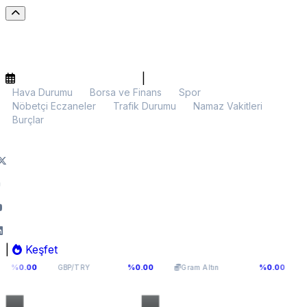
|
Hava Durumu
Borsa ve Finans
Spor
Nöbetçi Eczaneler
Trafik Durumu
Namaz Vakitleri
Burçlar
|
Keşfet
64,2936
6.107,34
$64
%0.00
%0.00
GBP/TRY
Gram Altın
BTC