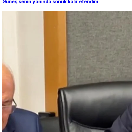
Güneş senin yanında sönük kalır efendim