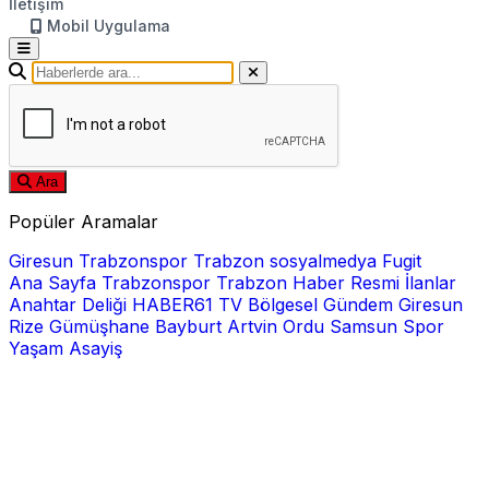
İletişim
Mobil Uygulama
Ara
Popüler Aramalar
Giresun
Trabzonspor
Trabzon
sosyalmedya
Fugit
Ana Sayfa
Trabzonspor
Trabzon Haber
Resmi İlanlar
Anahtar Deliği
HABER61 TV
Bölgesel
Gündem
Giresun
Rize
Gümüşhane
Bayburt
Artvin
Ordu
Samsun
Spor
Yaşam
Asayiş