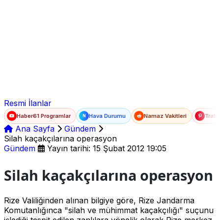
Ad Soyad
E-posta
Şifre
Resmi İlanlar
Haber61 Programlar
Hava Durumu
Namaz Vakitleri
Trafi
N
Ana Sayfa
Gündem
Silah kaçakçılarına operasyon
Gündem
Yayın tarihi: 15 Şubat 2012 19:05
Silah kaçakçılarına operasyon
Rize Valiliğinden alınan bilgiye göre, Rize Jandarma
Komutanlığınca "silah ve mühimmat kaçakçılığı" suçunu