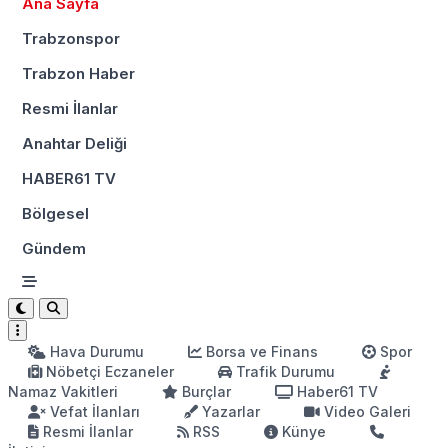
Ana Sayfa
Trabzonspor
Trabzon Haber
Resmi İlanlar
Anahtar Deliği
HABER61 TV
Bölgesel
Gündem
Hava Durumu
Borsa ve Finans
Spor
Nöbetçi Eczaneler
Trafik Durumu
Namaz Vakitleri
Burçlar
Haber61 TV
Vefat İlanları
Yazarlar
Video Galeri
Resmi İlanlar
RSS
Künye