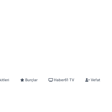
itleri
Burçlar
Haber61 TV
Vefat