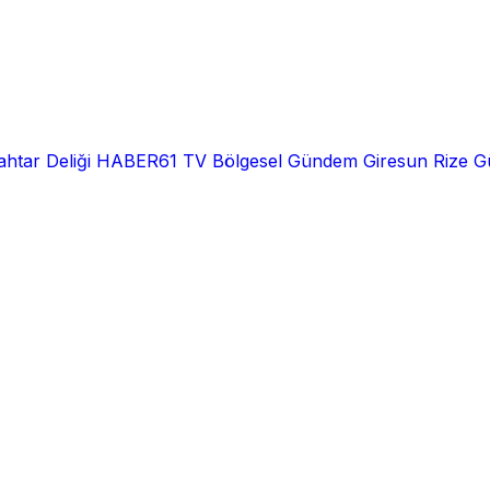
htar Deliği
HABER61 TV
Bölgesel
Gündem
Giresun
Rize
G