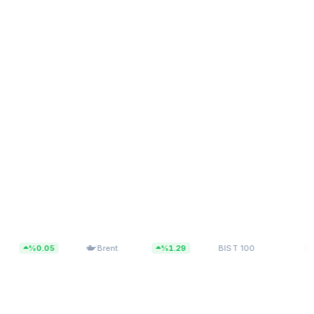
$83,55
13.779,40
Brent
%1.29
BIST 100
%0.14