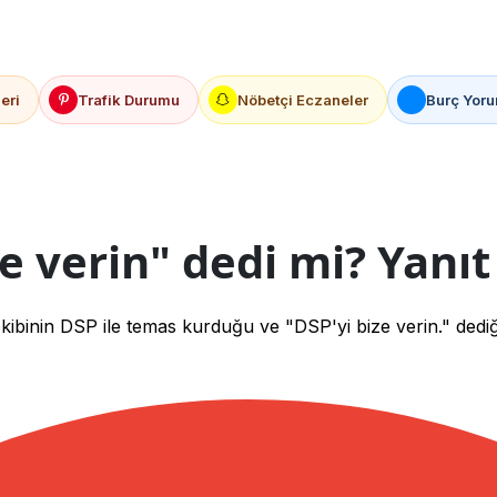
eri
Trafik Durumu
Nöbetçi Eczaneler
Burç Yoru
e verin" dedi mi? Yanı
binin DSP ile temas kurduğu ve "DSP'yi bize verin." dediği 