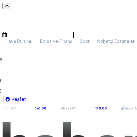
|
Hava Durumu
Borsa ve Finans
Spor
Nöbetçi Eczaneler
|
Keşfet
141
64,2936
6.107,34
%0.00
GBP/TRY
%0.00
Gram Altın