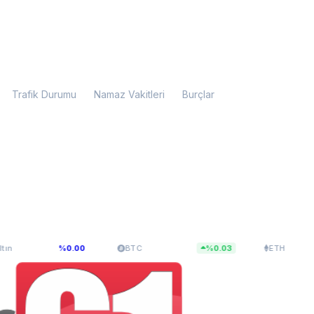
Trafik Durumu
Namaz Vakitleri
Burçlar
$65.033,54
$1.921,53
%0.00
BTC
%0.03
ETH
%0.05