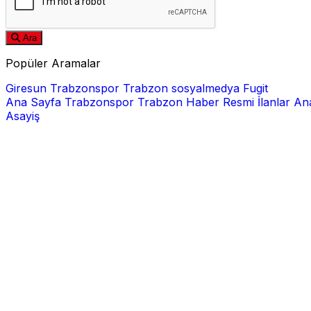
Ara
Popüler Aramalar
Giresun
Trabzonspor
Trabzon
sosyalmedya
Fugit
Ana Sayfa
Trabzonspor
Trabzon Haber
Resmi İlanlar
Ana
Asayiş
E-posta
Şifre