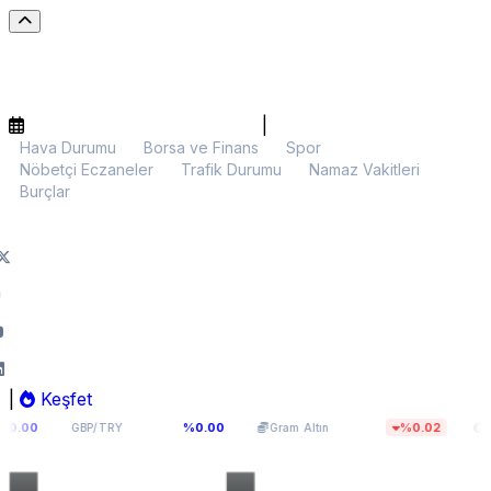
|
Hava Durumu
Borsa ve Finans
Spor
Nöbetçi Eczaneler
Trafik Durumu
Namaz Vakitleri
Burçlar
|
Keşfet
64,0893
6.003,39
$64.61
%0.00
%0.02
GBP/TRY
Gram Altın
BTC