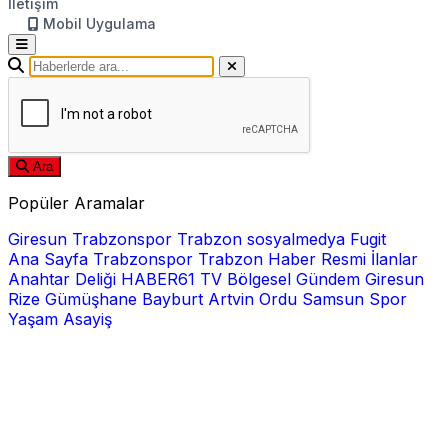
İletişim
Mobil Uygulama
Ara
Popüler Aramalar
Giresun
Trabzonspor
Trabzon
sosyalmedya
Fugit
Ana Sayfa
Trabzonspor
Trabzon Haber
Resmi İlanlar
Anahtar Deliği
HABER61 TV
Bölgesel
Gündem
Giresun
Rize
Gümüşhane
Bayburt
Artvin
Ordu
Samsun
Spor
Yaşam
Asayiş