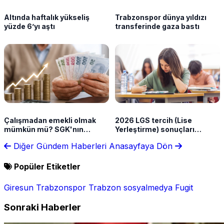
Altında haftalık yükseliş
Trabzonspor dünya yıldızı
yüzde 6’yı aştı
transferinde gaza bastı
Çalışmadan emekli olmak
2026 LGS tercih (Lise
mümkün mü? SGK'nın
Yerleştirme) sonuçları
sunduğu haklar neler?
açıklandı
Diğer Gündem Haberleri
Anasayfaya Dön
Popüler Etiketler
Giresun
Trabzonspor
Trabzon
sosyalmedya
Fugit
Sonraki Haberler