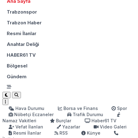
Ana Sayfa
Trabzonspor
Trabzon Haber
Resmi İlanlar
Anahtar Deliği
HABER61 TV
Bölgesel
Gündem
Hava Durumu
Borsa ve Finans
Spor
Nöbetçi Eczaneler
Trafik Durumu
Namaz Vakitleri
Burçlar
Haber61 TV
Vefat İlanları
Yazarlar
Video Galeri
Resmi İlanlar
RSS
Künye