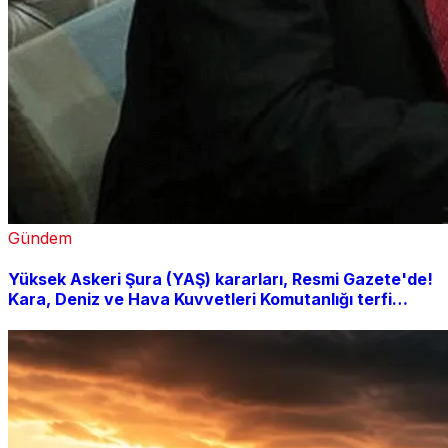
Gündem
Yüksek Askeri Şura (YAŞ) kararları, Resmi Gazete'de!
Kara, Deniz ve Hava Kuvvetleri Komutanlığı terfi
listesi açıklandı