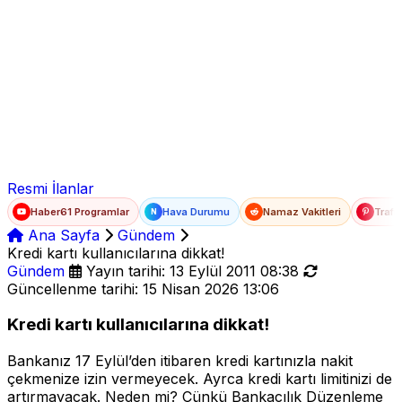
Ad Soyad
E-posta
Şifre
Resmi İlanlar
Haber61 Programlar
Hava Durumu
Namaz Vakitleri
Trafi
N
Ana Sayfa
Gündem
Kredi kartı kullanıcılarına dikkat!
Gündem
Yayın tarihi: 13 Eylül 2011 08:38
Güncellenme tarihi: 15 Nisan 2026 13:06
Kredi kartı kullanıcılarına dikkat!
Bankanız 17 Eylül’den itibaren kredi kartınızla nakit
çekmenize izin vermeyecek. Ayrca kredi kartı limitinizi de
artırmayacak. Neden mi? Çünkü Bankacılık Düzenleme