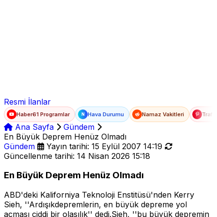
Ad Soyad
E-posta
Şifre
Resmi İlanlar
Haber61 Programlar
Hava Durumu
Namaz Vakitleri
Trafi
N
Ana Sayfa
Gündem
En Büyük Deprem Henüz Olmadı
Gündem
Yayın tarihi: 15 Eylül 2007 14:19
Güncellenme tarihi: 14 Nisan 2026 15:18
En Büyük Deprem Henüz Olmadı
ABD'deki Kaliforniya Teknoloji Enstitüsü'nden Kerry
Sieh, ''Ardışıkdepremlerin, en büyük depreme yol
açması ciddi bir olasılık'' dedi.Sieh, ''bu büyük depremin