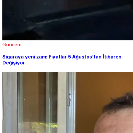
Gündem
Sigaraya yeni zam: Fiyatlar 5 Ağustos’tan İtibaren
Değişiyor