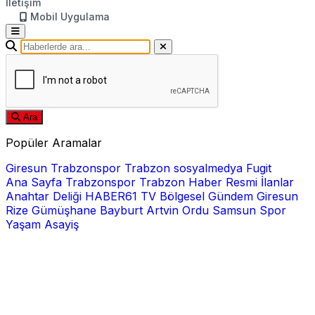
İletişim
Mobil Uygulama
Ara
Popüler Aramalar
Giresun
Trabzonspor
Trabzon
sosyalmedya
Fugit
Ana Sayfa
Trabzonspor
Trabzon Haber
Resmi İlanlar
Anahtar Deliği
HABER61 TV
Bölgesel
Gündem
Giresun
Rize
Gümüşhane
Bayburt
Artvin
Ordu
Samsun
Spor
Yaşam
Asayiş