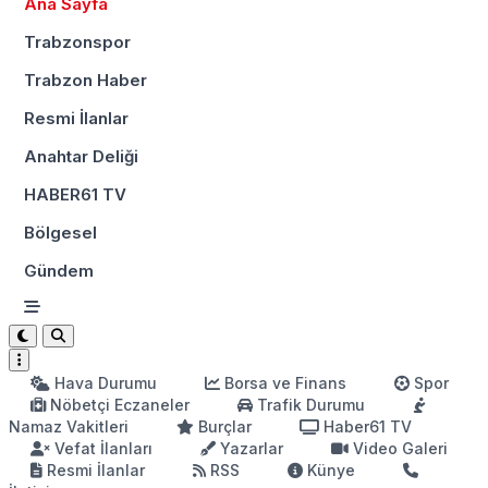
Ana Sayfa
Trabzonspor
Trabzon Haber
Resmi İlanlar
Anahtar Deliği
HABER61 TV
Bölgesel
Gündem
Hava Durumu
Borsa ve Finans
Spor
Nöbetçi Eczaneler
Trafik Durumu
Namaz Vakitleri
Burçlar
Haber61 TV
Vefat İlanları
Yazarlar
Video Galeri
Resmi İlanlar
RSS
Künye