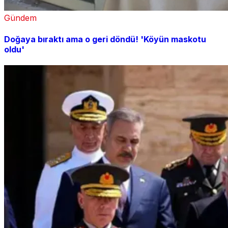
Gündem
Doğaya bıraktı ama o geri döndü! 'Köyün maskotu
oldu'