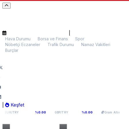
|
Hava Durumu
Borsa ve Finans
Spor
Nöbetçi Eczaneler
Trafik Durumu
Namaz Vakitleri
Burçlar
|
Keşfet
54,8177
63,965
6.010,86
%0.00
%0.00
%0.
RY
GBP/TRY
Gram Altın