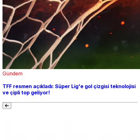
Gündem
TFF resmen açıkladı: Süper Lig'e gol çizgisi teknolojisi
ve çipli top geliyor!