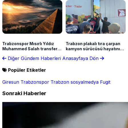
Kuvvetleri Komutanlığı terfi
listesi açıklandı
Trabzonspor Mısırlı Yıldız
Trabzon plakalı tıra çarpan
Muhammed Salah transferini
kamyon sürücüsü hayatını
özel videoyla duyurdu!
kaybetti
Diğer Gündem Haberleri
Anasayfaya Dön
Popüler Etiketler
Giresun
Trabzonspor
Trabzon
sosyalmedya
Fugit
Sonraki Haberler