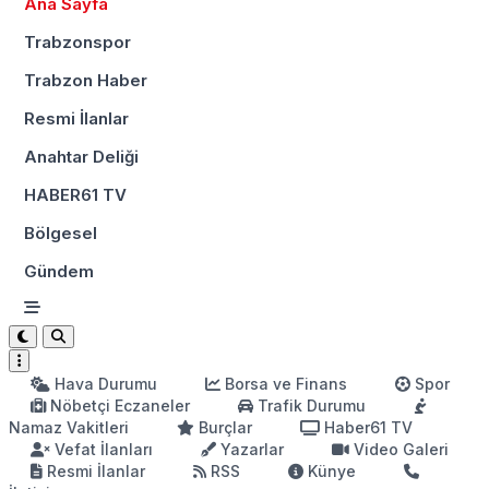
Ana Sayfa
Trabzonspor
Trabzon Haber
Resmi İlanlar
Anahtar Deliği
HABER61 TV
Bölgesel
Gündem
Hava Durumu
Borsa ve Finans
Spor
Nöbetçi Eczaneler
Trafik Durumu
Namaz Vakitleri
Burçlar
Haber61 TV
Vefat İlanları
Yazarlar
Video Galeri
Resmi İlanlar
RSS
Künye