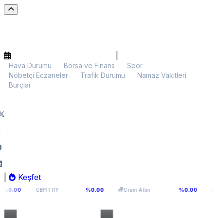
|
Hava Durumu
Borsa ve Finans
Spor
Nöbetçi Eczaneler
Trafik Durumu
Namaz Vakitleri
Burçlar
|
Keşfet
64,2936
6.107,34
$65
%0.00
%0.00
GBP/TRY
Gram Altın
BTC