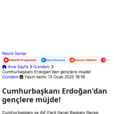
Ad Soyad
E-posta
Şifre
Resmi İlanlar
Haber61 Programlar
Hava Durumu
Namaz Vakitleri
Trafi
N
Ana Sayfa
Gündem
Cumhurbaşkanı Erdoğan'dan gençlere müjde!
Gündem
Yayın tarihi: 13 Ocak 2025 18:18
Cumhurbaşkanı Erdoğan'dan
gençlere müjde!
Cumhurbaşkanı ve AK Parti Genel Başkanı Recep