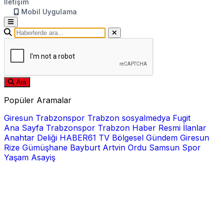
İletişim
Mobil Uygulama
Ara
Popüler Aramalar
Giresun
Trabzonspor
Trabzon
sosyalmedya
Fugit
Ana Sayfa
Trabzonspor
Trabzon Haber
Resmi İlanlar
Anahtar Deliği
HABER61 TV
Bölgesel
Gündem
Giresun
Rize
Gümüşhane
Bayburt
Artvin
Ordu
Samsun
Spor
Yaşam
Asayiş