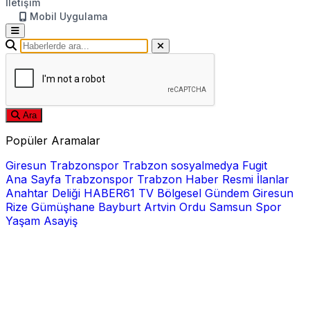
İletişim
Mobil Uygulama
Ara
Popüler Aramalar
Giresun
Trabzonspor
Trabzon
sosyalmedya
Fugit
Ana Sayfa
Trabzonspor
Trabzon Haber
Resmi İlanlar
Anahtar Deliği
HABER61 TV
Bölgesel
Gündem
Giresun
Rize
Gümüşhane
Bayburt
Artvin
Ordu
Samsun
Spor
Yaşam
Asayiş