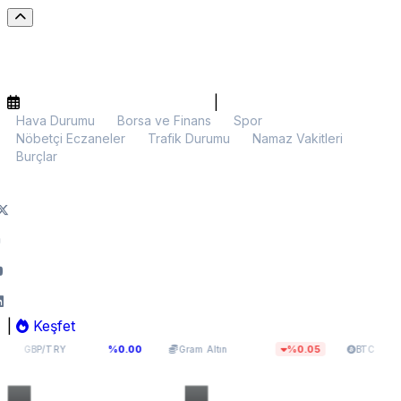
|
Hava Durumu
Borsa ve Finans
Spor
Nöbetçi Eczaneler
Trafik Durumu
Namaz Vakitleri
Burçlar
|
Keşfet
63,965
5.978,90
$64.470,24
%0.00
%0.05
/TRY
Gram Altın
BTC