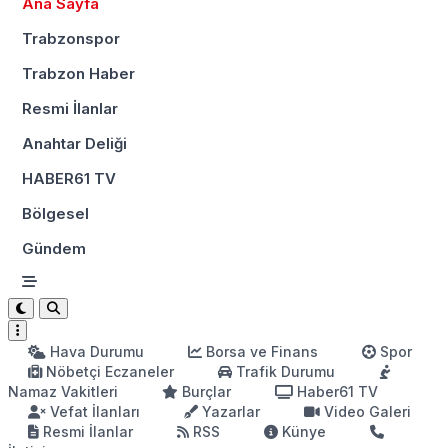
Ana Sayfa
Trabzonspor
Trabzon Haber
Resmi İlanlar
Anahtar Deliği
HABER61 TV
Bölgesel
Gündem
Hava Durumu
Borsa ve Finans
Spor
Nöbetçi Eczaneler
Trafik Durumu
Namaz Vakitleri
Burçlar
Haber61 TV
Vefat İlanları
Yazarlar
Video Galeri
Resmi İlanlar
RSS
Künye