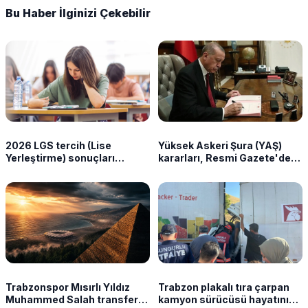
Bu Haber İlginizi Çekebilir
2026 LGS tercih (Lise
Yüksek Askeri Şura (YAŞ)
Yerleştirme) sonuçları
kararları, Resmi Gazete'de!
açıklandı
Kara, Deniz ve Hava
Kuvvetleri Komutanlığı terfi
listesi açıklandı
Trabzonspor Mısırlı Yıldız
Trabzon plakalı tıra çarpan
Muhammed Salah transferini
kamyon sürücüsü hayatını