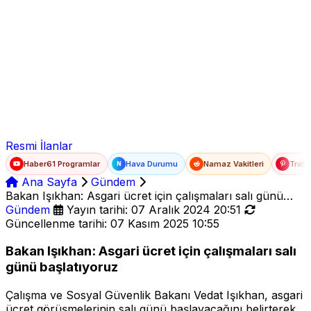
Ad Soyad
E-posta
Şifre
Resmi İlanlar
Haber61 Programlar
Hava Durumu
Namaz Vakitleri
Trafi
N
Ana Sayfa
Gündem
Bakan Işıkhan: Asgari ücret için çalışmaları salı günü
başlatıyoruz
Gündem
Yayın tarihi: 07 Aralık 2024 20:51
Güncellenme tarihi: 07 Kasım 2025 10:55
Bakan Işıkhan: Asgari ücret için çalışmaları salı
günü başlatıyoruz
Çalışma ve Sosyal Güvenlik Bakanı Vedat Işıkhan, asgari
ücret görüşmelerinin salı günü başlayacağını belirterek,