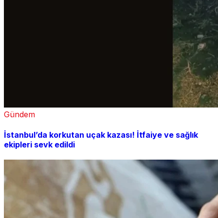
Gündem
İstanbul’da korkutan uçak kazası! İtfaiye ve sağlık
ekipleri sevk edildi