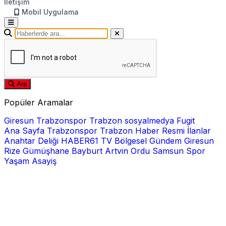
İletişim
Mobil Uygulama
Ara
Popüler Aramalar
Giresun
Trabzonspor
Trabzon
sosyalmedya
Fugit
Ana Sayfa
Trabzonspor
Trabzon Haber
Resmi İlanlar
Anahtar Deliği
HABER61 TV
Bölgesel
Gündem
Giresun
Rize
Gümüşhane
Bayburt
Artvin
Ordu
Samsun
Spor
Yaşam
Asayiş