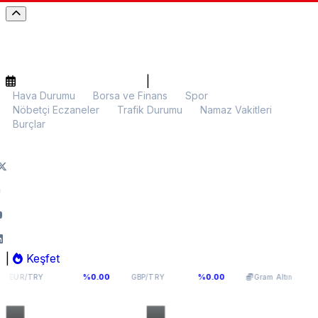
|
Hava Durumu
Borsa ve Finans
Spor
Nöbetçi Eczaneler
Trafik Durumu
Namaz Vakitleri
Burçlar
|
Keşfet
,9398
64,131
6.109,11
%0.00
%0.00
%0.45
GBP/TRY
Gram Altın