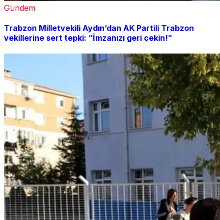
Gündem
Trabzon Milletvekili Aydın’dan AK Partili Trabzon
vekillerine sert tepki: “İmzanızı geri çekin!”