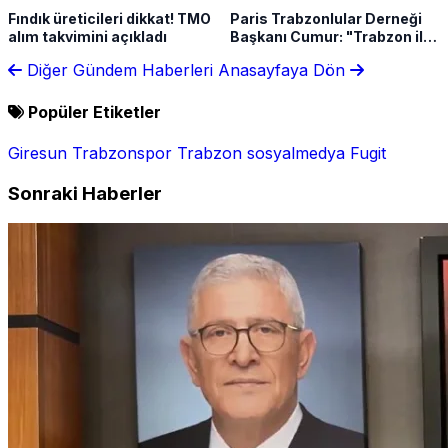
Fındık üreticileri dikkat! TMO
Paris Trabzonlular Derneği
alım takvimini açıkladı
Başkanı Cumur: "Trabzon ile
Avrupa arasında köprü
Diğer Gündem Haberleri
Anasayfaya Dön
kuruyoruz"
Popüler Etiketler
Giresun
Trabzonspor
Trabzon
sosyalmedya
Fugit
Sonraki Haberler