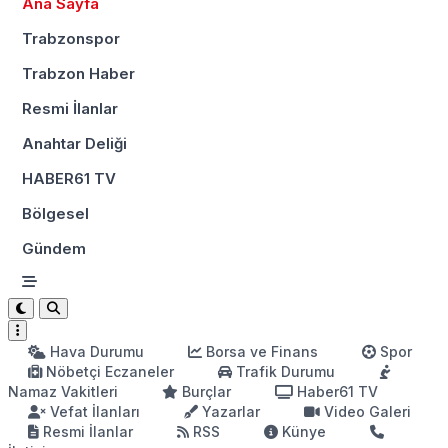
Ana Sayfa
Trabzonspor
Trabzon Haber
Resmi İlanlar
Anahtar Deliği
HABER61 TV
Bölgesel
Gündem
Hava Durumu
Borsa ve Finans
Spor
Nöbetçi Eczaneler
Trafik Durumu
Namaz Vakitleri
Burçlar
Haber61 TV
Vefat İlanları
Yazarlar
Video Galeri
Resmi İlanlar
RSS
Künye