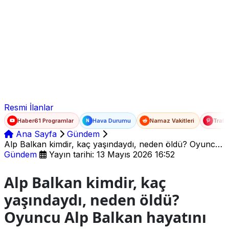
Ad Soyad
E-posta
Şifre
Resmi İlanlar
Haber61 Programlar
Hava Durumu
Namaz Vakitleri
Trafi
N
Ana Sayfa
Gündem
Alp Balkan kimdir, kaç yaşındaydı, neden öldü? Oyuncu
Alp Balkan hayatını kaybetti!
Gündem
Yayın tarihi: 13 Mayıs 2026 16:52
Alp Balkan kimdir, kaç
yaşındaydı, neden öldü?
Oyuncu Alp Balkan hayatını