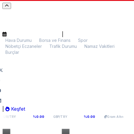
|
Hava Durumu
Borsa ve Finans
Spor
Nöbetçi Eczaneler
Trafik Durumu
Namaz Vakitleri
Burçlar
|
Keşfet
,1141
64,2936
6.107,34
%0.00
%0.00
%0.00
GBP/TRY
Gram Altın