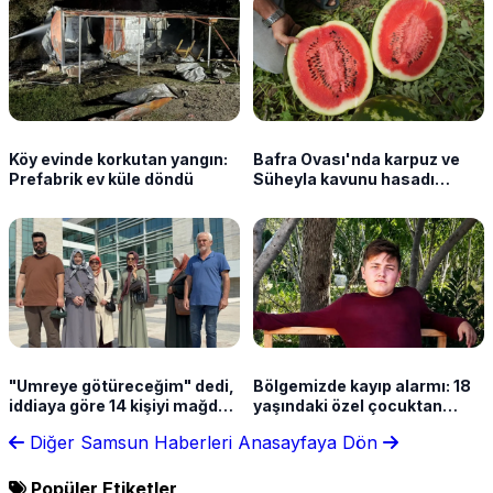
Köy evinde korkutan yangın:
Bafra Ovası'nda karpuz ve
Prefabrik ev küle döndü
Süheyla kavunu hasadı
sürüyor
"Umreye götüreceğim" dedi,
Bölgemizde kayıp alarmı: 18
iddiaya göre 14 kişiyi mağdur
yaşındaki özel çocuktan
etti
haber yok
Diğer Samsun Haberleri
Anasayfaya Dön
Popüler Etiketler