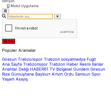
İletişim
Mobil Uygulama
Ara
Popüler Aramalar
Giresun
Trabzonspor
Trabzon
sosyalmedya
Fugit
Ana Sayfa
Trabzonspor
Trabzon Haber
Resmi İlanlar
Anahtar Deliği
HABER61 TV
Bölgesel
Gündem
Giresun
Rize
Gümüşhane
Bayburt
Artvin
Ordu
Samsun
Spor
Yaşam
Asayiş