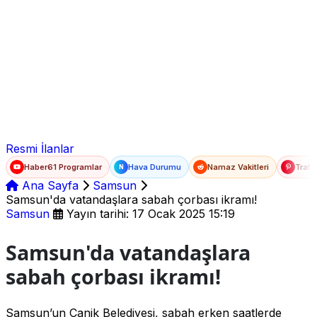
Ad Soyad
E-posta
Şifre
Resmi İlanlar
Haber61 Programlar
Hava Durumu
Namaz Vakitleri
Trafi
N
Ana Sayfa
Samsun
Samsun'da vatandaşlara sabah çorbası ikramı!
Samsun
Yayın tarihi: 17 Ocak 2025 15:19
Samsun'da vatandaşlara
sabah çorbası ikramı!
Samsun’un Canik Belediyesi, sabah erken saatlerde