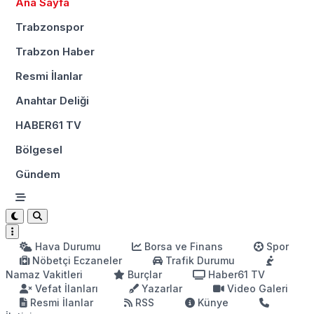
Ana Sayfa
Trabzonspor
Trabzon Haber
Resmi İlanlar
Anahtar Deliği
HABER61 TV
Bölgesel
Gündem
Hava Durumu
Borsa ve Finans
Spor
Nöbetçi Eczaneler
Trafik Durumu
Namaz Vakitleri
Burçlar
Haber61 TV
Vefat İlanları
Yazarlar
Video Galeri
Resmi İlanlar
RSS
Künye