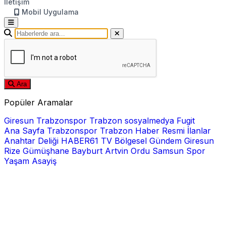
İletişim
Mobil Uygulama
Ara
Popüler Aramalar
Giresun
Trabzonspor
Trabzon
sosyalmedya
Fugit
Ana Sayfa
Trabzonspor
Trabzon Haber
Resmi İlanlar
Anahtar Deliği
HABER61 TV
Bölgesel
Gündem
Giresun
Rize
Gümüşhane
Bayburt
Artvin
Ordu
Samsun
Spor
Yaşam
Asayiş