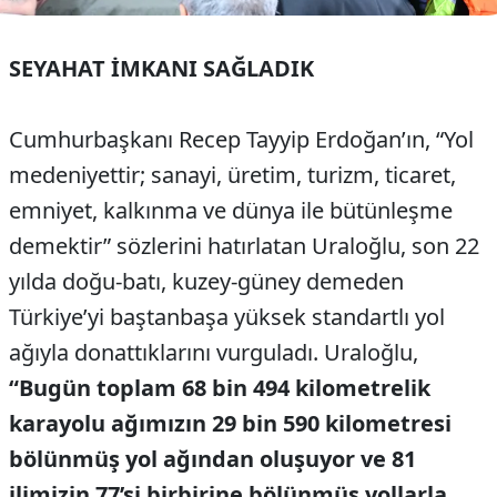
SEYAHAT İMKANI SAĞLADIK
Cumhurbaşkanı Recep Tayyip Erdoğan’ın, “Yol
medeniyettir; sanayi, üretim, turizm, ticaret,
emniyet, kalkınma ve dünya ile bütünleşme
demektir” sözlerini hatırlatan Uraloğlu, son 22
yılda doğu-batı, kuzey-güney demeden
Türkiye’yi baştanbaşa yüksek standartlı yol
ağıyla donattıklarını vurguladı. Uraloğlu,
“Bugün toplam 68 bin 494 kilometrelik
karayolu ağımızın 29 bin 590 kilometresi
bölünmüş yol ağından oluşuyor ve 81
ilimizin 77’si birbirine bölünmüş yollarla