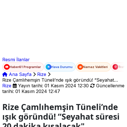
Ad Soyad
E-posta
Şifre
Resmi İlanlar
Haber61 Programlar
Hava Durumu
Namaz Vakitleri
Trafi
N
Ana Sayfa
Rize
Rize Çamlıhemşin Tüneli’nde ışık göründü! “Seyahat
süresi 20 dakika kısalacak"
Rize
Yayın tarihi: 01 Kasım 2024 12:30
Güncellenme
tarihi: 01 Kasım 2024 12:47
Rize Çamlıhemşin Tüneli’nde
ışık göründü! “Seyahat süresi
20 dakika kısalacak"