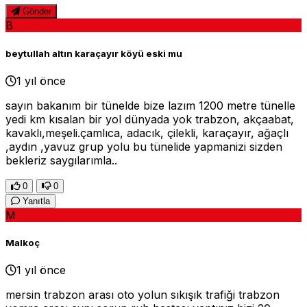
Gönder
B
beytullah altın karaçayır köyü eski mu
1 yıl önce
sayın bakanım bir tünelde bize lazım 1200 metre tünelle
yedi km kısalan bir yol dünyada yok trabzon, akçaabat,
kavaklı,meşeli.çamlıca, adacık, çilekli, karaçayır, ağaçlı
,aydın ,yavuz grup yolu bu tünelide yapmanizi sizden
bekleriz saygılarımla..
0
0
Yanıtla
M
Malkoç
1 yıl önce
mersin trabzon arası oto yolun sıkışık trafiği trabzon