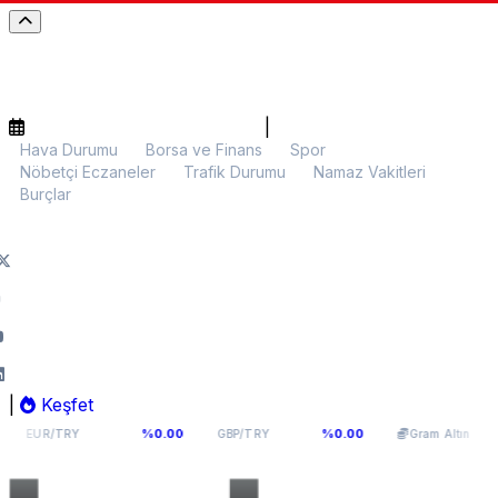
|
Hava Durumu
Borsa ve Finans
Spor
Nöbetçi Eczaneler
Trafik Durumu
Namaz Vakitleri
Burçlar
|
Keşfet
54,9398
64,131
6.099,28
%0.00
%0.00
%0.0
Y
GBP/TRY
Gram Altın