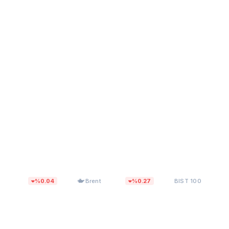
$82,27
13.798,80
%0.04
Brent
%0.27
BIST 100
%0.00