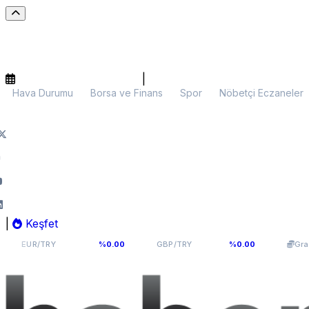
|
Hava Durumu
Borsa ve Finans
Spor
Nöbetçi Eczaneler
|
Keşfet
54,9398
64,131
6.09
RY
%0.00
GBP/TRY
%0.00
Gram Altın