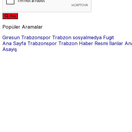
Ara
Popüler Aramalar
Giresun
Trabzonspor
Trabzon
sosyalmedya
Fugit
Ana Sayfa
Trabzonspor
Trabzon Haber
Resmi İlanlar
Ana
Asayiş
E-posta
Şifre