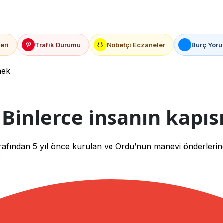
eri
Trafik Durumu
Nöbetçi Eczaneler
Burç Yoru
mek
 Binlerce insanın kapı
fından 5 yıl önce kurulan ve Ordu’nun manevi önderlerinden
.