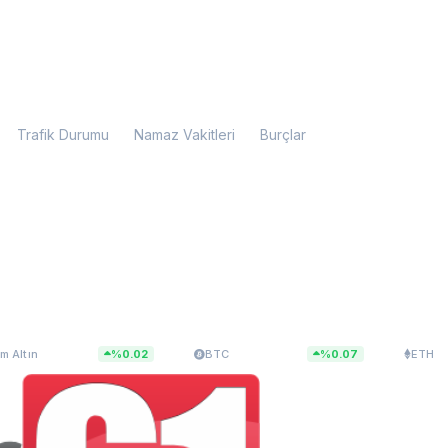
Trafik Durumu
Namaz Vakitleri
Burçlar
9,28
$64.964,53
$1.913,96
%0.02
BTC
%0.07
ETH