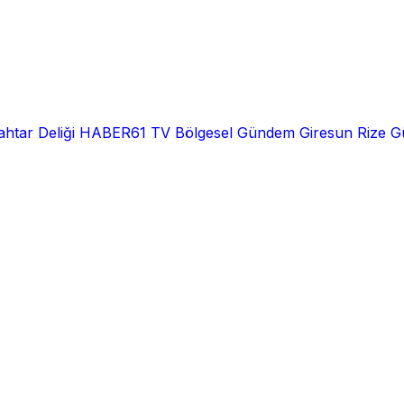
htar Deliği
HABER61 TV
Bölgesel
Gündem
Giresun
Rize
G