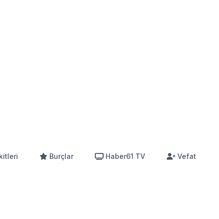
itleri
Burçlar
Haber61 TV
Vefat