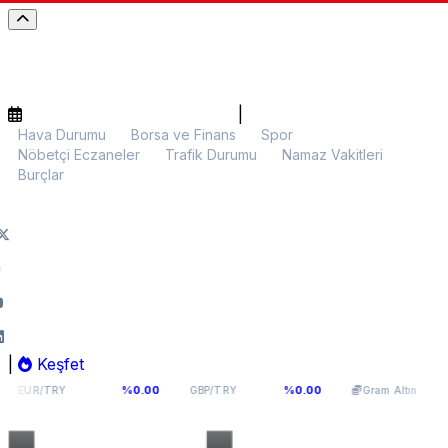
|
Hava Durumu
Borsa ve Finans
Spor
Nöbetçi Eczaneler
Trafik Durumu
Namaz Vakitleri
Burçlar
|
Keşfet
4,9398
64,131
6.099,28
%0.00
%0.00
%0.00
GBP/TRY
Gram Altın