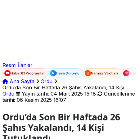
Ad Soyad
E-posta
Şifre
Resmi İlanlar
Haber61 Programlar
Hava Durumu
Namaz Vakitleri
Trafi
N
Ana Sayfa
Ordu
Ordu’da Son Bir Haftada 26 Şahıs Yakalandı, 14 Kişi
Tutuklandı
Ordu
Yayın tarihi: 04 Mart 2025 15:18
Güncellenme
tarihi: 06 Kasım 2025 16:07
Ordu’da Son Bir Haftada 26
Şahıs Yakalandı, 14 Kişi
Tutuklandı