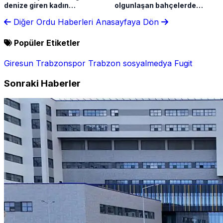
denize giren kadın
olgunlaşan bahçelerde
boğulmaktan son anda
başladı
Diğer Ordu Haberleri
Anasayfaya Dön
kurtuldu
Popüler Etiketler
Giresun
Trabzonspor
Trabzon
sosyalmedya
Fugit
Sonraki Haberler