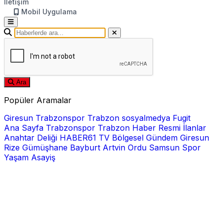
İletişim
Mobil Uygulama
Ara
Popüler Aramalar
Giresun
Trabzonspor
Trabzon
sosyalmedya
Fugit
Ana Sayfa
Trabzonspor
Trabzon Haber
Resmi İlanlar
Anahtar Deliği
HABER61 TV
Bölgesel
Gündem
Giresun
Rize
Gümüşhane
Bayburt
Artvin
Ordu
Samsun
Spor
Yaşam
Asayiş