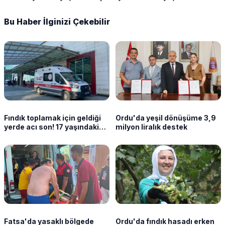
Bu Haber İlginizi Çekebilir
Fındık toplamak için geldiği
Ordu'da yeşil dönüşüme 3,9
yerde acı son! 17 yaşındaki
milyon liralık destek
ağabey öldü, kardeş yoğun
bakımda
Fatsa'da yasaklı bölgede
Ordu'da fındık hasadı erken