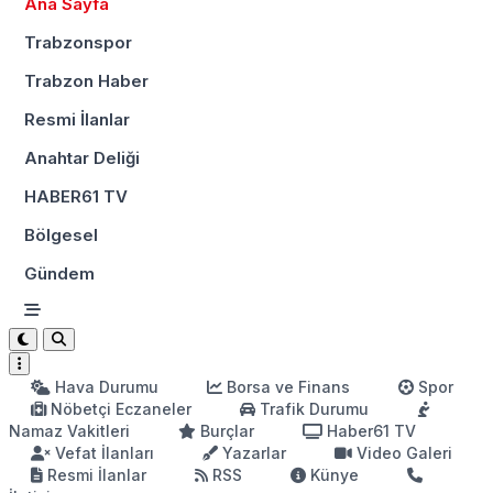
Ana Sayfa
Trabzonspor
Trabzon Haber
Resmi İlanlar
Anahtar Deliği
HABER61 TV
Bölgesel
Gündem
Hava Durumu
Borsa ve Finans
Spor
Nöbetçi Eczaneler
Trafik Durumu
Namaz Vakitleri
Burçlar
Haber61 TV
Vefat İlanları
Yazarlar
Video Galeri
Resmi İlanlar
RSS
Künye