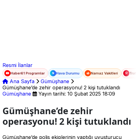
Ad Soyad
E-posta
Şifre
Resmi İlanlar
Haber61 Programlar
Hava Durumu
Namaz Vakitleri
Trafi
N
Ana Sayfa
Gümüşhane
Gümüşhane’de zehir operasyonu! 2 kişi tutuklandı
Gümüşhane
Yayın tarihi: 10 Şubat 2025 18:09
Gümüşhane’de zehir
operasyonu! 2 kişi tutuklandı
Gümüşhane’de polis ekiplerinin yaptığı uyuşturucu