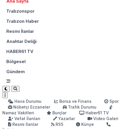
Ana Sayfa
Trabzonspor
Trabzon Haber
Resmi İlanlar
Anahtar Deliği
HABER61 TV
Bölgesel
Gündem
Hava Durumu
Borsa ve Finans
Spor
Nöbetçi Eczaneler
Trafik Durumu
Namaz Vakitleri
Burçlar
Haber61 TV
Vefat İlanları
Yazarlar
Video Galeri
Resmi İlanlar
RSS
Künye