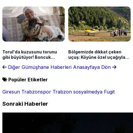
1 kişi hayatını kaybetti
büyülüyor
Torul'da kuzusunu torunu
Bölgemizde dikkat çeken
gibi büyütüyor! Boncuk
uçuş: Köyüne özel uçağıyla
aileden biri oldu
geldi
Diğer Gümüşhane Haberleri
Anasayfaya Dön
Popüler Etiketler
Giresun
Trabzonspor
Trabzon
sosyalmedya
Fugit
Sonraki Haberler