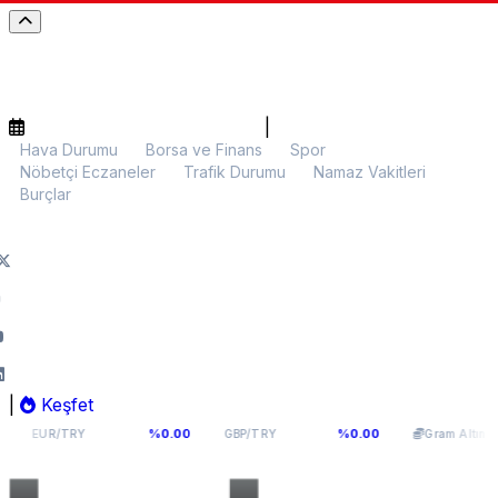
|
Hava Durumu
Borsa ve Finans
Spor
Nöbetçi Eczaneler
Trafik Durumu
Namaz Vakitleri
Burçlar
|
Keşfet
55,1141
64,2936
6.107,34
%0.00
%0.00
%0.0
GBP/TRY
Gram Altın