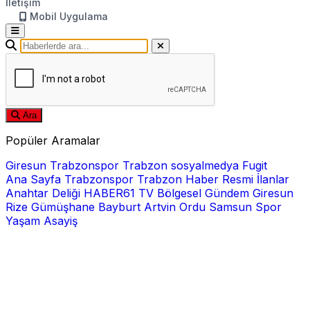
İletişim
Mobil Uygulama
Ara
Popüler Aramalar
Giresun
Trabzonspor
Trabzon
sosyalmedya
Fugit
Ana Sayfa
Trabzonspor
Trabzon Haber
Resmi İlanlar
Anahtar Deliği
HABER61 TV
Bölgesel
Gündem
Giresun
Rize
Gümüşhane
Bayburt
Artvin
Ordu
Samsun
Spor
Yaşam
Asayiş