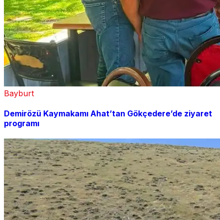
Bayburt
Demirözü Kaymakamı Ahat’tan Gökçedere’de ziyaret
programı