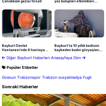
Çanakkale gezisi fırsatı
yaz kulüpleri etkinlikleri
sürüyor
Bayburt Devlet
Bayburt’ta 10 yıllık kedisini
Hastanesi’nde 6 hastaya
kaybeden kadın gözyaşlarına
başarılı üroloji operasyonu
boğuldu
Diğer Bayburt Haberleri
Anasayfaya Dön
Popüler Etiketler
Giresun
Trabzonspor
Trabzon
sosyalmedya
Fugit
Sonraki Haberler