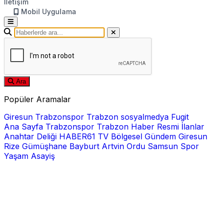
İletişim
Mobil Uygulama
Ara
Popüler Aramalar
Giresun
Trabzonspor
Trabzon
sosyalmedya
Fugit
Ana Sayfa
Trabzonspor
Trabzon Haber
Resmi İlanlar
Anahtar Deliği
HABER61 TV
Bölgesel
Gündem
Giresun
Rize
Gümüşhane
Bayburt
Artvin
Ordu
Samsun
Spor
Yaşam
Asayiş