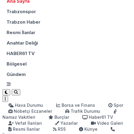
Ana Sayfa
Trabzonspor
Trabzon Haber
Resmi İlanlar
Anahtar Deliği
HABER61 TV
Bölgesel
Gündem
Hava Durumu
Borsa ve Finans
Spor
Nöbetçi Eczaneler
Trafik Durumu
Namaz Vakitleri
Burçlar
Haber61 TV
Vefat İlanları
Yazarlar
Video Galeri
Resmi İlanlar
RSS
Künye