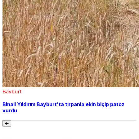
Bayburt
Binali Yıldırım Bayburt'ta tırpanla ekin biçip patoz
vurdu