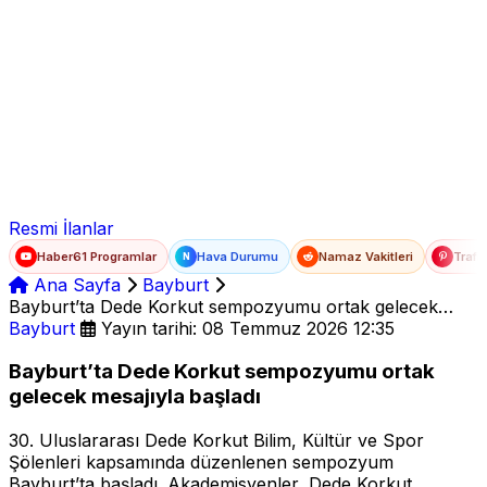
Ad Soyad
E-posta
Şifre
Resmi İlanlar
Haber61 Programlar
Hava Durumu
Namaz Vakitleri
Trafi
N
Ana Sayfa
Bayburt
Bayburt’ta Dede Korkut sempozyumu ortak gelecek
mesajıyla başladı
Bayburt
Yayın tarihi: 08 Temmuz 2026 12:35
Bayburt’ta Dede Korkut sempozyumu ortak
gelecek mesajıyla başladı
30. Uluslararası Dede Korkut Bilim, Kültür ve Spor
Şölenleri kapsamında düzenlenen sempozyum
Bayburt’ta başladı. Akademisyenler, Dede Korkut