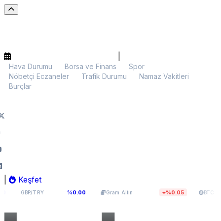
|
Hava Durumu
Borsa ve Finans
Spor
Nöbetçi Eczaneler
Trafik Durumu
Namaz Vakitleri
Burçlar
|
Keşfet
63,965
5.978,90
$64.470,24
%0.00
%0.05
P/TRY
Gram Altın
BTC