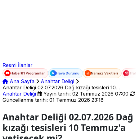
Ad Soyad
E-posta
Şifre
Resmi İlanlar
Haber61 Programlar
Hava Durumu
Namaz Vakitleri
Trafi
N
Ana Sayfa
Anahtar Deliği
Anahtar Deliği 02.07.2026 Dağ kızağı tesisleri 10
Temmuz'a yetişecek mi?
Anahtar Deliği
Yayın tarihi: 02 Temmuz 2026 07:00
Güncellenme tarihi: 01 Temmuz 2026 23:18
Anahtar Deliği 02.07.2026 Dağ
kızağı tesisleri 10 Temmuz'a
yetişecek mi?