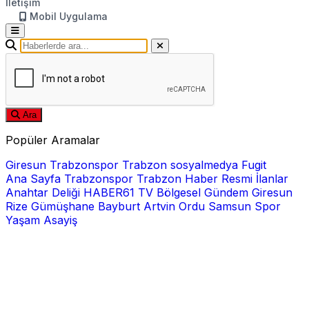
İletişim
Mobil Uygulama
Ara
Popüler Aramalar
Giresun
Trabzonspor
Trabzon
sosyalmedya
Fugit
Ana Sayfa
Trabzonspor
Trabzon Haber
Resmi İlanlar
Anahtar Deliği
HABER61 TV
Bölgesel
Gündem
Giresun
Rize
Gümüşhane
Bayburt
Artvin
Ordu
Samsun
Spor
Yaşam
Asayiş