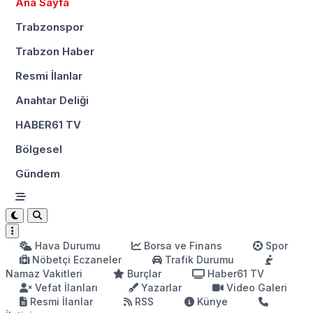
Ana Sayfa
Trabzonspor
Trabzon Haber
Resmi İlanlar
Anahtar Deliği
HABER61 TV
Bölgesel
Gündem
Hava Durumu
Borsa ve Finans
Spor
Nöbetçi Eczaneler
Trafik Durumu
Namaz Vakitleri
Burçlar
Haber61 TV
Vefat İlanları
Yazarlar
Video Galeri
Resmi İlanlar
RSS
Künye