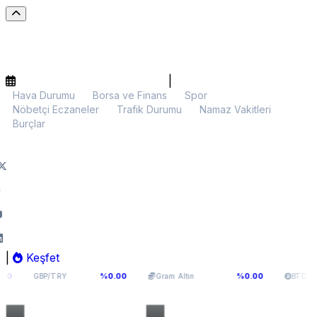
|
Hava Durumu
Borsa ve Finans
Spor
Nöbetçi Eczaneler
Trafik Durumu
Namaz Vakitleri
Burçlar
|
Keşfet
64,131
6.099,28
$64.960,00
%0.00
%0.00
BP/TRY
Gram Altın
BTC